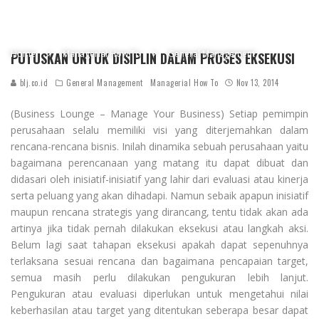
Home
Managerial How To
General Management
PUTUSKAN UNTUK DISIPLIN DALAM PROSES EKSEKUSI
blj.co.id
General Management
Managerial How To
Nov 13, 2014
(Business Lounge – Manage Your Business) Setiap pemimpin
perusahaan selalu memiliki visi yang diterjemahkan dalam
rencana-rencana bisnis. Inilah dinamika sebuah perusahaan yaitu
bagaimana perencanaan yang matang itu dapat dibuat dan
didasari oleh inisiatif-inisiatif yang lahir dari evaluasi atau kinerja
serta peluang yang akan dihadapi. Namun sebaik apapun inisiatif
maupun rencana strategis yang dirancang, tentu tidak akan ada
artinya jika tidak pernah dilakukan eksekusi atau langkah aksi.
Belum lagi saat tahapan eksekusi apakah dapat sepenuhnya
terlaksana sesuai rencana dan bagaimana pencapaian target,
semua masih perlu dilakukan pengukuran lebih lanjut.
Pengukuran atau evaluasi diperlukan untuk mengetahui nilai
keberhasilan atau target yang ditentukan seberapa besar dapat