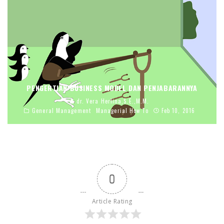
PENGERTIAN BUSINESS MODEL DAN PENJABARANNYA
dr. Vera Herlina,S.E.,M.M.
General Management
Managerial How To
Feb 10, 2016
0
Article Rating