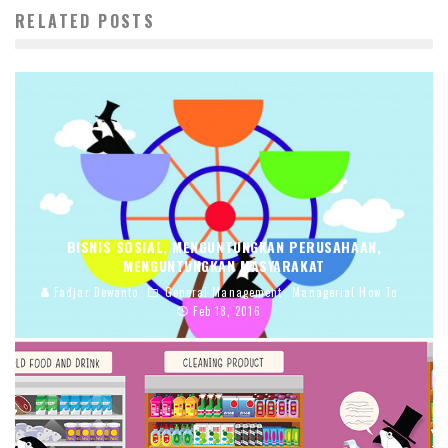
RELATED POSTS
BISNIS SOSIAL, MENGUNTUNGKAN PERUSAHAAN,
MENGUNTUNGKAN MASYARAKAT
Fadjar Dewanto
General Management
Managerial How To
Feb 18, 2016