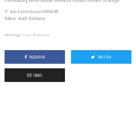
mendukung keberhasilan eksekusi inisiatif-inisiatif strategis.
P. Adi/Contributor/VMN/BL
Editor: Ruth Berliana
Manage Your Business
FACEBOOK
TWITTER
EMAIL