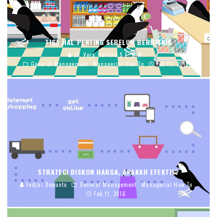
TIGA HAL PENTING SEBELUM BERBISNIS
dr. Vera Herlina,S.E.,M.M.
General Management
Managerial How To
Feb 17, 2016
STRATEGI DISKON HARGA, APAKAH EFEKTIF?
Fadjar Dewanto
General Management
Managerial How To
Feb 11, 2016