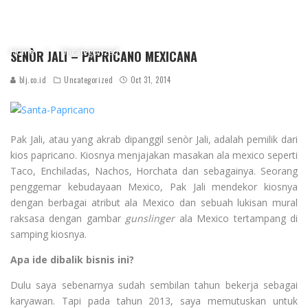
Home
Uncategorized
SENÒR JALI – PAPRICANO MEXICANA
blj.co.id
Uncategorized
Oct 31, 2014
Pak Jali, atau yang akrab dipanggil senòr Jali, adalah pemilik dari
kios papricano. Kiosnya menjajakan masakan ala mexico seperti
Taco, Enchiladas, Nachos, Horchata dan sebagainya. Seorang
penggemar kebudayaan Mexico, Pak Jali mendekor kiosnya
dengan berbagai atribut ala Mexico dan sebuah lukisan mural
raksasa dengan gambar
gunslinger
ala Mexico tertampang di
samping kiosnya.
Apa ide dibalik bisnis ini?
Dulu saya sebenarnya sudah sembilan tahun bekerja sebagai
karyawan. Tapi pada tahun 2013, saya memutuskan untuk