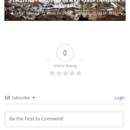
DI UKRAINA
Fadjar Dewanto
Essay On Global
Featured
Jul 12, 2024
0
Article Rating
Subscribe
Login