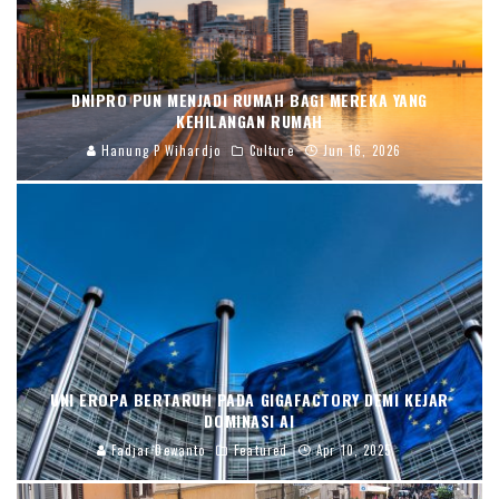
DNIPRO PUN MENJADI RUMAH BAGI MEREKA YANG
KEHILANGAN RUMAH
Hanung P Wihardjo
Culture
Jun 16, 2026
UNI EROPA BERTARUH PADA GIGAFACTORY DEMI KEJAR
DOMINASI AI
Fadjar Dewanto
Featured
Apr 10, 2025