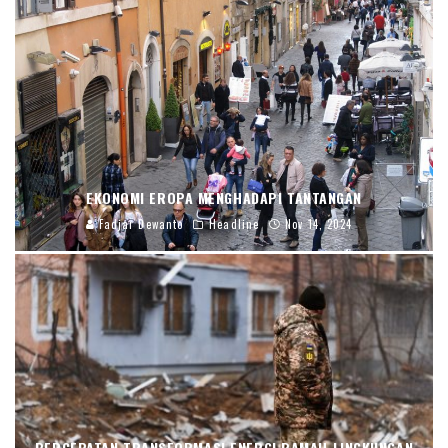
EKONOMI EROPA MENGHADAPI TANTANGAN
Fadjar Dewanto
Headline
Nov 14, 2024
PERCEPATAN TRANSFORMASI ENERGI RAMAH LINGKUNGAN