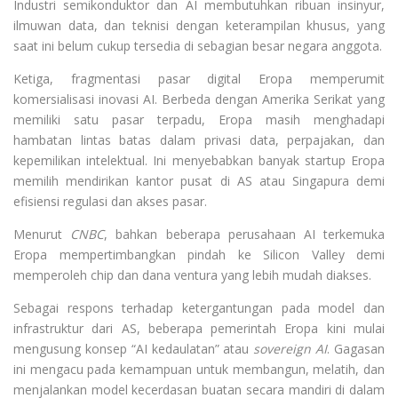
Industri semikonduktor dan AI membutuhkan ribuan insinyur,
ilmuwan data, dan teknisi dengan keterampilan khusus, yang
saat ini belum cukup tersedia di sebagian besar negara anggota.
Ketiga, fragmentasi pasar digital Eropa memperumit
komersialisasi inovasi AI. Berbeda dengan Amerika Serikat yang
memiliki satu pasar terpadu, Eropa masih menghadapi
hambatan lintas batas dalam privasi data, perpajakan, dan
kepemilikan intelektual. Ini menyebabkan banyak startup Eropa
memilih mendirikan kantor pusat di AS atau Singapura demi
efisiensi regulasi dan akses pasar.
Menurut
CNBC
, bahkan beberapa perusahaan AI terkemuka
Eropa mempertimbangkan pindah ke Silicon Valley demi
memperoleh chip dan dana ventura yang lebih mudah diakses.
Sebagai respons terhadap ketergantungan pada model dan
infrastruktur dari AS, beberapa pemerintah Eropa kini mulai
mengusung konsep “AI kedaulatan” atau
sovereign AI
. Gagasan
ini mengacu pada kemampuan untuk membangun, melatih, dan
menjalankan model kecerdasan buatan secara mandiri di dalam