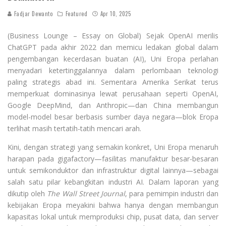
Fadjar Dewanto
Featured
Apr 10, 2025
(Business Lounge – Essay on Global) Sejak OpenAI merilis
ChatGPT pada akhir 2022 dan memicu ledakan global dalam
pengembangan kecerdasan buatan (AI), Uni Eropa perlahan
menyadari ketertinggalannya dalam perlombaan teknologi
paling strategis abad ini. Sementara Amerika Serikat terus
memperkuat dominasinya lewat perusahaan seperti OpenAI,
Google DeepMind, dan Anthropic—dan China membangun
model-model besar berbasis sumber daya negara—blok Eropa
terlihat masih tertatih-tatih mencari arah.
Kini, dengan strategi yang semakin konkret, Uni Eropa menaruh
harapan pada gigafactory—fasilitas manufaktur besar-besaran
untuk semikonduktor dan infrastruktur digital lainnya—sebagai
salah satu pilar kebangkitan industri AI. Dalam laporan yang
dikutip oleh
The Wall Street Journal
, para pemimpin industri dan
kebijakan Eropa meyakini bahwa hanya dengan membangun
kapasitas lokal untuk memproduksi chip, pusat data, dan server