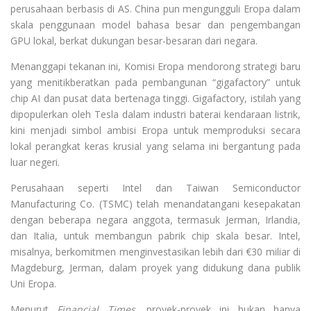
perusahaan berbasis di AS. China pun mengungguli Eropa dalam
skala penggunaan model bahasa besar dan pengembangan
GPU lokal, berkat dukungan besar-besaran dari negara.
Menanggapi tekanan ini, Komisi Eropa mendorong strategi baru
yang menitikberatkan pada pembangunan “gigafactory” untuk
chip AI dan pusat data bertenaga tinggi. Gigafactory, istilah yang
dipopulerkan oleh Tesla dalam industri baterai kendaraan listrik,
kini menjadi simbol ambisi Eropa untuk memproduksi secara
lokal perangkat keras krusial yang selama ini bergantung pada
luar negeri.
Perusahaan seperti Intel dan Taiwan Semiconductor
Manufacturing Co. (TSMC) telah menandatangani kesepakatan
dengan beberapa negara anggota, termasuk Jerman, Irlandia,
dan Italia, untuk membangun pabrik chip skala besar. Intel,
misalnya, berkomitmen menginvestasikan lebih dari €30 miliar di
Magdeburg, Jerman, dalam proyek yang didukung dana publik
Uni Eropa.
Menurut
Financial Times
, proyek-proyek ini bukan hanya