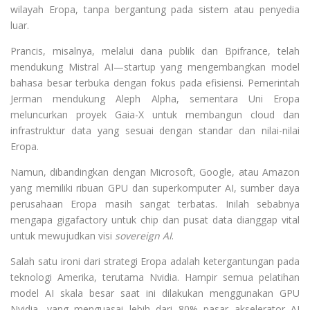
wilayah Eropa, tanpa bergantung pada sistem atau penyedia
luar.
Prancis, misalnya, melalui dana publik dan Bpifrance, telah
mendukung Mistral AI—startup yang mengembangkan model
bahasa besar terbuka dengan fokus pada efisiensi. Pemerintah
Jerman mendukung Aleph Alpha, sementara Uni Eropa
meluncurkan proyek Gaia-X untuk membangun cloud dan
infrastruktur data yang sesuai dengan standar dan nilai-nilai
Eropa.
Namun, dibandingkan dengan Microsoft, Google, atau Amazon
yang memiliki ribuan GPU dan superkomputer AI, sumber daya
perusahaan Eropa masih sangat terbatas. Inilah sebabnya
mengapa gigafactory untuk chip dan pusat data dianggap vital
untuk mewujudkan visi
sovereign AI
.
Salah satu ironi dari strategi Eropa adalah ketergantungan pada
teknologi Amerika, terutama Nvidia. Hampir semua pelatihan
model AI skala besar saat ini dilakukan menggunakan GPU
Nvidia, yang menguasai lebih dari 80% pasar akselerator AI