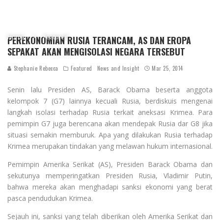
Home
Featured
PEREKONOMIAN RUSIA TERANCAM, AS DAN EROPA
SEPAKAT AKAN MENGISOLASI NEGARA TERSEBUT
Stephanie Rebecca
Featured
News and Insight
Mar 25, 2014
Senin lalu Presiden AS, Barack Obama beserta anggota
kelompok 7 (G7) lainnya kecuali Rusia, berdiskuis mengenai
langkah isolasi terhadap Rusia terkait aneksasi Krimea. Para
pemimpin G7 juga berencana akan mendepak Rusia dar G8 jika
situasi semakin memburuk. Apa yang dilakukan Rusia terhadap
Krimea merupakan tindakan yang melawan hukum internasional.
Pemimpin Amerika Serikat (AS), Presiden Barack Obama dan
sekutunya memperingatkan Presiden Rusia, Vladimir Putin,
bahwa mereka akan menghadapi sanksi ekonomi yang berat
pasca pendudukan Krimea.
Sejauh ini, sanksi yang telah diberikan oleh Amerika Serikat dan