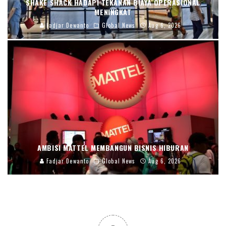
SHAKE SHACK HADAPI TEKANAN BIAYA OPERASIONAL
MENINGKAT
Fadjar Dewanto
Global News
Aug 6, 2026
AMBISI MATTEL MEMBANGUN BISNIS HIBURAN
Fadjar Dewanto
Global News
Aug 6, 2026