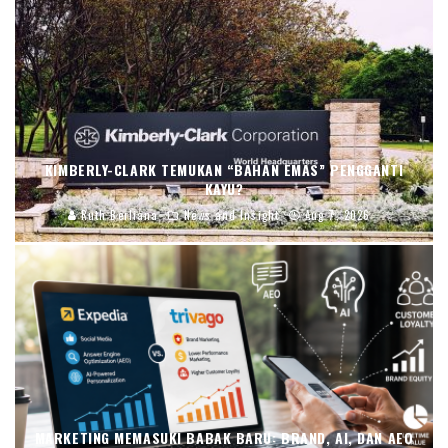
KIMBERLY-CLARK TEMUKAN “BAHAN EMAS” PENGGANTI
KAYU?
Ruth Berliana
News and Insight
Aug 7, 2026
MARKETING MEMASUKI BABAK BARU: BRAND, AI, DAN AEO