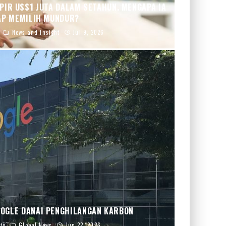
IR US$1 JUTA DALAM SETAHUN. MENGAPA IA
AP MEMILIH MUNDUR?
News and Insight
Jul 9, 2026
OGLE DANAI PENGHILANGAN KARBON
to
Global News
Jun 22, 2026