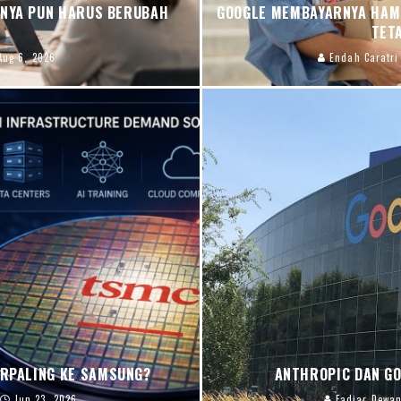
INYA PUN HARUS BERUBAH
GOOGLE MEMBAYARNYA HAMP
TET
Aug 6, 2026
Endah Caratri
ERPALING KE SAMSUNG?
ANTHROPIC DAN GO
Jun 23, 2026
Fadjar Dewan