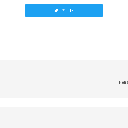
TWITTER
I
Hond