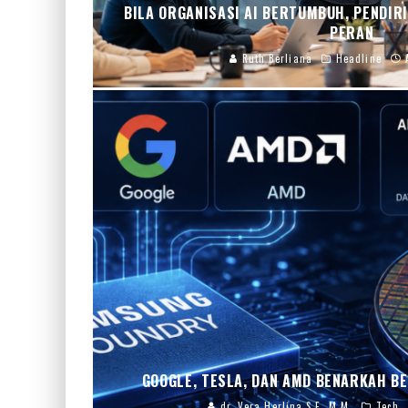
BILA ORGANISASI AI BERTUMBUH, PENDIR
PERAN
Ruth Berliana
Headline
GOOGLE, TESLA, DAN AMD BENARKAH B
dr. Vera Herlina,S.E.,M.M.
Tech