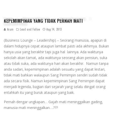
Home
Managerial How To
Human Resources
KEPEMIMPINAN YANG TIDAK PERNAH MATI
Lead and Follow
Arum
Lead and Follow
Aug 14, 2013
(Business Lounge – Leadership) – Seorang manusia, apapun di
dalam hidupnya cepat ataupun lambat pasti ada akhirnya. Bukan
hanya usia yang berakhir tapi juga hal lainnya. Ada waktunya
sekolah akan tamat, ada waktunya seorang akan pensiun, suka
atau tidak suka, ada waktunya hari akan berakhir. Namun tanpa
anda sadari, kepemimpinan adalah sesuatu yang dapat lestari,
tidak mati bahkan walaupun Sang Pemimpin sendiri sudah tidak
ada secara fisik. Namun kepemimpinan Sang Pemimpin dapat
menjadi legenda, bagian dari sejarah yang selalu diingat orang
entahkah itu yang buruk ataupun yang baik.
Pernah dengar ungkapan… Gajah mati meninggalkan gading,
manusia mati meninggalkan….???