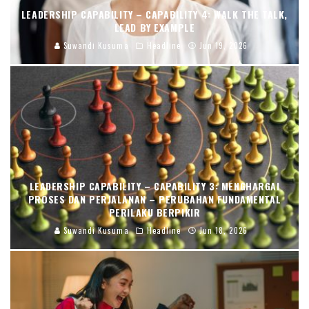
LEADERSHIP CAPABILITY – CAPABILITY 4: WALK THE TALK,
LEAD BY EXAMPLE
Suwandi Kusuma
Headline
Jun 19, 2026
LEADERSHIP CAPABILITY – CAPABILITY 3: MENGHARGAI
PROSES DAN PERJALANAN – PERUBAHAN FUNDAMENTAL
PERILAKU BERPIKIR
Suwandi Kusuma
Headline
Jun 18, 2026