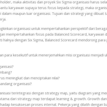
holder, maka aktivitas dan proyek Six Sigma organisasi harus sel
u karyawan supaya terus focus kepada strategi, maka organisasi
ri dalam maupun luar organisasi. Tujuan dan strategi yang dibu
rja.
gkinkan organisasi untuk mempertahankan perspektif dari berag
an mempertahankan focus pada Balanced Scorecard, karyawan dap
rti halnya dengan Six Sigma, Balanced Scorecard mendorong para
n para kesekutif untuk menerjemahkan misi organisasi menjadi u
anisasi?
embang?
rus meningkat dan menciptakan nilai?
andang organisasi?
rganisasi terintegrasi dengan strategy map, yaitu diagram yang m
ti utama dari strategy map terdapat learning & growth. Growth d
erhadap kesuksesan proses internal. Pekerja yang dilatih dengan