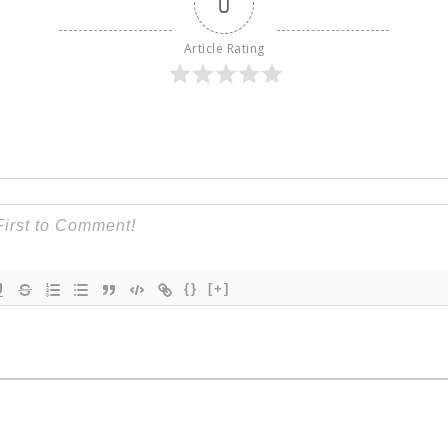
0
Article Rating
{}
[+]