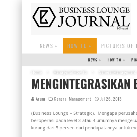
NEWS
HOW TO
PICTURES OF 
NEWS
HOW TO
PI
Home
Managerial How To
General Management
MENGINTEGRASIKAN 
Arum
General Management
Jul 26, 2013
(Business Lounge – Strategic), Mengapa perusah
beroperasi pada level 3 atau 4 umumnya mengelua
kurang dari 5 persen dari pendapatannya untuk m