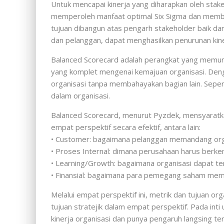
Untuk mencapai kinerja yang diharapkan oleh stake
memperoleh manfaat optimal Six Sigma dan membant
tujuan dibangun atas pengarh stakeholder baik da
dan pelanggan, dapat menghasilkan penurunan kine
Balanced Scorecard adalah perangkat yang memun
yang komplet mengenai kemajuan organisasi. Deng
organisasi tanpa membahayakan bagian lain. Sepe
dalam organisasi.
Balanced Scorecard, menurut Pyzdek, mensyaratka
empat perspektif secara efektif, antara lain:
• Customer: bagaimana pelanggan memandang org
• Proses Internal: dimana perusahaan harus berk
• Learning/Growth: bagaimana organisasi dapat te
• Finansial: bagaimana para pemegang saham mem
Melalui empat perspektif ini, metrik dan tujuan o
tujuan stratejik dalam empat perspektif. Pada in
kinerja organisasi dan punya pengaruh langsing t