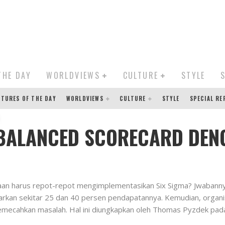
THE DAY
WORLDVIEWS
CULTURE
STYLE
CTURES OF THE DAY
WORLDVIEWS
CULTURE
STYLE
SPECIAL R
BALANCED SCORECARD DENG
aan harus repot-repot mengimplementasikan Six Sigma? Jwabann
rkan sekitar 25 dan 40 persen pendapatannya. Kemudian, organi
emecahkan masalah. Hal ini diungkapkan oleh Thomas Pyzdek pad