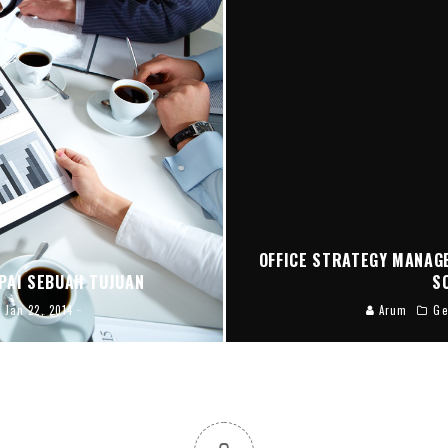
OFFICE STRATEGY MANAG
PAI SEBUAH TUJUAN
S
Jan 22, 2014
Arum
Ge