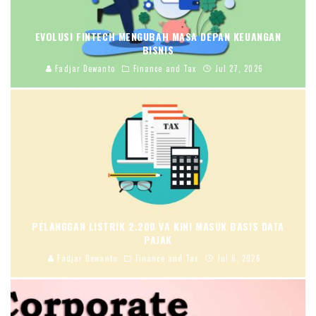
EVOLUSI FINTECH MENGUBAH MASA DEPAN KEUANGAN
BISNIS
Fadjar Dewanto
Finance and Tax
Jul 27, 2026
PELANGGAN LISTRIK 2.200 VA KINI MASUK BASIS DATA
PAJAK
Fadjar Dewanto
Finance and Tax
Jul 6, 2026