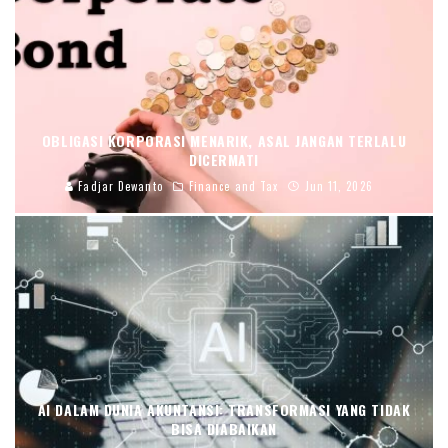
OBLIGASI KORPORASI MENARIK, ASAL JANGAN TERLALU
DICERMATI
Fadjar Dewanto
Finance and Tax
Jun 11, 2026
AI DALAM DUNIA AKUNTANSI: TRANSFORMASI YANG TIDAK
BISA DIABAIKAN