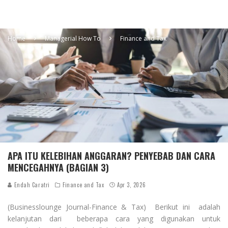
Home
Managerial How To
Finance and Tax
APA ITU KELEBIHAN ANGGARAN? PENYEBAB DAN CARA
MENCEGAHNYA (BAGIAN 3)
Endah Caratri
Finance and Tax
Apr 3, 2026
(Businesslounge Journal-Finance & Tax) Berikut ini adalah
kelanjutan dari beberapa cara yang digunakan untuk