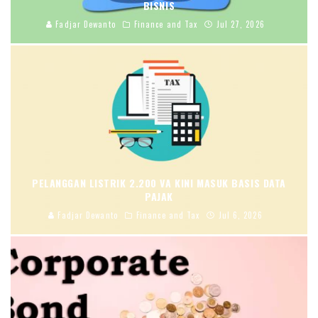
BISNIS
Fadjar Dewanto
Finance and Tax
Jul 27, 2026
PELANGGAN LISTRIK 2.200 VA KINI MASUK BASIS DATA
PAJAK
Fadjar Dewanto
Finance and Tax
Jul 6, 2026