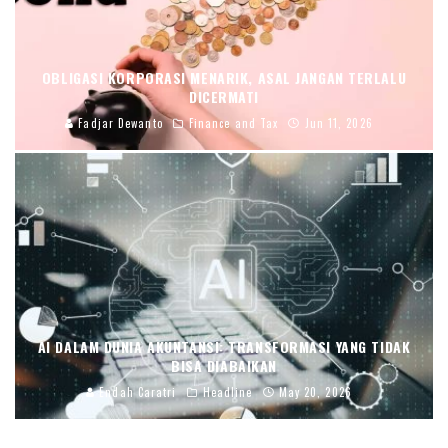
OBLIGASI KORPORASI MENARIK, ASAL JANGAN TERLALU
DICERMATI
Fadjar Dewanto
Finance and Tax
Jun 11, 2026
AI DALAM DUNIA AKUNTANSI: TRANSFORMASI YANG TIDAK
BISA DIABAIKAN
Endah Caratri
Headline
May 20, 2026