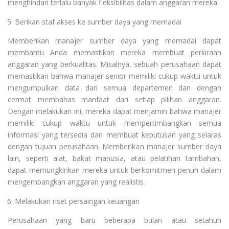
menghindari terlalu banyak fleksibilitas dalam anggaran mereka:
Berikan staf akses ke sumber daya yang memadai
Memberikan manajer sumber daya yang memadai dapat
membantu Anda memastikan mereka membuat perkiraan
anggaran yang berkualitas. Misalnya, sebuah perusahaan dapat
memastikan bahwa manajer senior memiliki cukup waktu untuk
mengumpulkan data dari semua departemen dan dengan
cermat membahas manfaat dari setiap pilihan anggaran.
Dengan melakukan ini, mereka dapat menjamin bahwa manajer
memiliki cukup waktu untuk mempertimbangkan semua
informasi yang tersedia dan membuat keputusan yang selaras
dengan tujuan perusahaan. Memberikan manajer sumber daya
lain, seperti alat, bakat manusia, atau pelatihan tambahan,
dapat memungkinkan mereka untuk berkomitmen penuh dalam
mengembangkan anggaran yang realistis.
Melakukan riset persaingan keuangan
Perusahaan yang baru beberapa bulan atau setahun