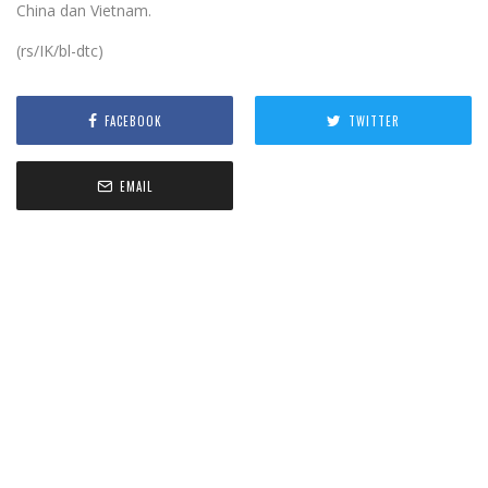
China dan Vietnam.
(rs/IK/bl-dtc)
FACEBOOK
TWITTER
EMAIL