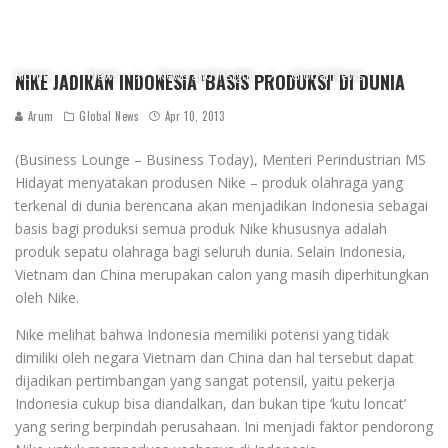
Home
News
News and Insight
Global News
NIKE JADIKAN INDONESIA 'BASIS PRODUKSI' DI DUNIA
Arum
Global News
Apr 10, 2013
(Business Lounge – Business Today), Menteri Perindustrian MS
Hidayat menyatakan produsen Nike – produk olahraga yang
terkenal di dunia berencana akan menjadikan Indonesia sebagai
basis bagi produksi semua produk Nike khususnya adalah
produk sepatu olahraga bagi seluruh dunia. Selain Indonesia,
Vietnam dan China merupakan calon yang masih diperhitungkan
oleh Nike.
Nike melihat bahwa Indonesia memiliki potensi yang tidak
dimiliki oleh negara Vietnam dan China dan hal tersebut dapat
dijadikan pertimbangan yang sangat potensil, yaitu pekerja
Indonesia cukup bisa diandalkan, dan bukan tipe ‘kutu loncat’
yang sering berpindah perusahaan. Ini menjadi faktor pendorong