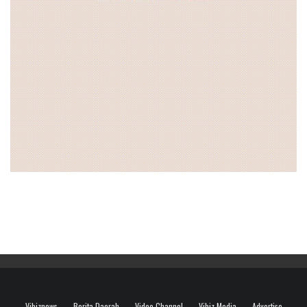
Vibiznews
Berita Daerah
Video Channel
Vibiz Media
Advertise