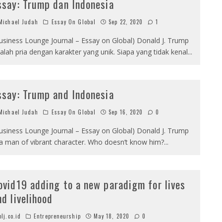
ssay: Trump dan Indonesia
ichael Judah
Essay On Global
Sep 22, 2020
1
usiness Lounge Journal – Essay on Global) Donald J. Trump
alah pria dengan karakter yang unik. Siapa yang tidak kenal
...
ssay: Trump and Indonesia
ichael Judah
Essay On Global
Sep 16, 2020
0
usiness Lounge Journal – Essay on Global) Donald J. Trump
 a man of vibrant character. Who doesn’t know him?
...
ovid19 adding to a new paradigm for lives
nd livelihood
lj.co.id
Entrepreneurship
May 18, 2020
0