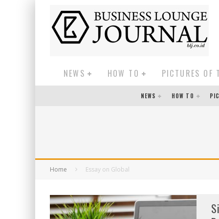
NEWS
HOW TO
PICTURES OF 
NEWS
HOW TO
PI
Home
Essay on Global
S