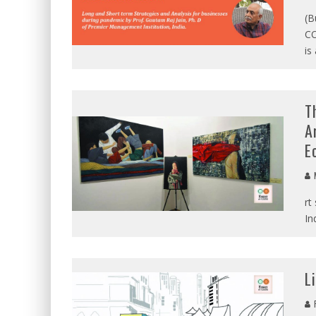
(B
CO
is
T
A
E
M
rt
In
L
R