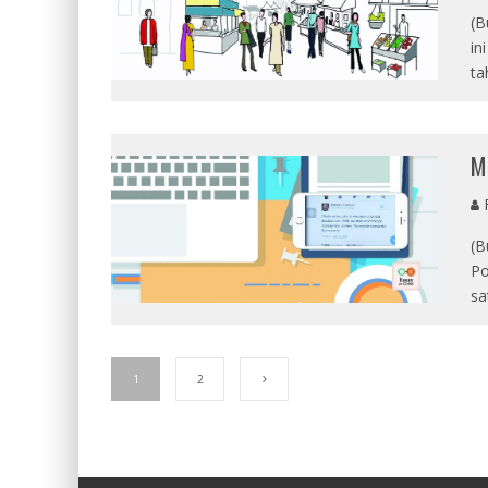
(B
in
ta
M
R
(B
Po
sa
1
2