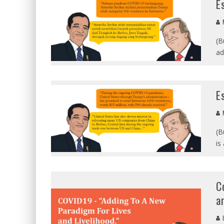
E
M
(B
ad
E
M
(B
is
C
a
b