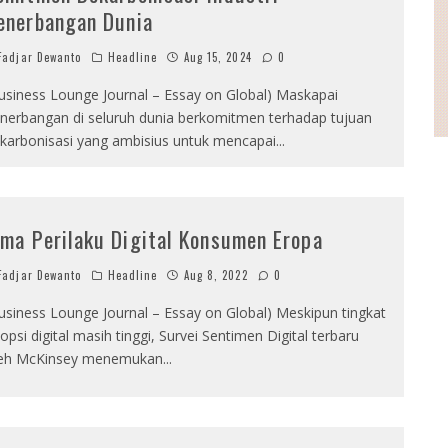
enerbangan Dunia
adjar Dewanto
Headline
Aug 15, 2024
0
usiness Lounge Journal – Essay on Global) Maskapai
nerbangan di seluruh dunia berkomitmen terhadap tujuan
karbonisasi yang ambisius untuk mencapai
...
ima Perilaku Digital Konsumen Eropa
adjar Dewanto
Headline
Aug 8, 2022
0
usiness Lounge Journal – Essay on Global) Meskipun tingkat
opsi digital masih tinggi, Survei Sentimen Digital terbaru
eh McKinsey menemukan
...