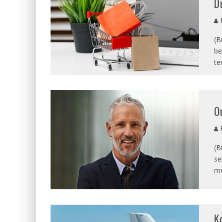
D
F
(B
be
te
O
F
(B
se
m
K