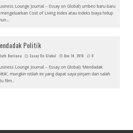
usiness Lounge Journal – Essay on Global) umbeo baru-baru
i mengeluarkan Cost of Living Index atau indeks biaya hidup
hun
...
endadak Politik
uth Berliana
Essay On Global
Dec 14, 2016
0
usiness Lounge Journal – Essay on Global) ‘Mendadak
litik’, mungkin istilah ini yang dapat saya pinjam dari salah
tu film
...