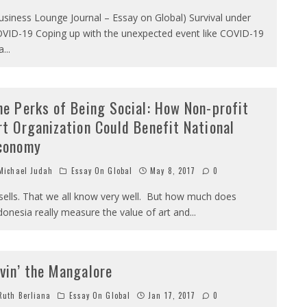
usiness Lounge Journal – Essay on Global) Survival under
VID-19 Coping up with the unexpected event like COVID-19
 a
...
he Perks of Being Social: How Non-profit
rt Organization Could Benefit National
conomy
ichael Judah
Essay On Global
May 8, 2017
0
 sells. That we all know very well. But how much does
donesia really measure the value of art and
...
ivin’ the Mangalore
uth Berliana
Essay On Global
Jan 17, 2017
0