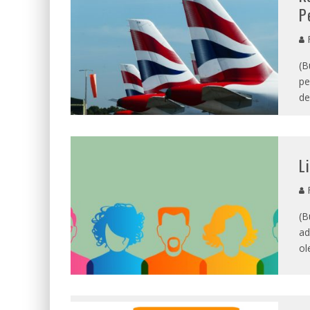
P
F
(B
pe
de
L
F
(B
ad
ol