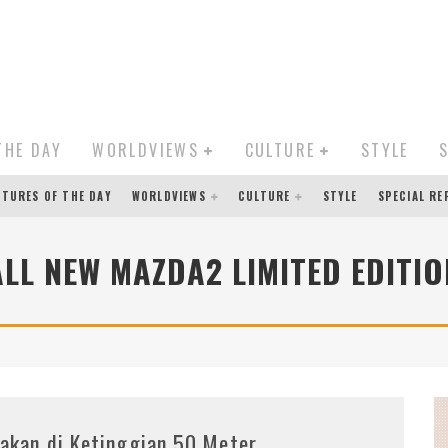
THE DAY
WORLDVIEWS
CULTURE
STYLE
CTURES OF THE DAY
WORLDVIEWS
CULTURE
STYLE
SPECIAL R
ALL NEW MAZDA2 LIMITED EDITIO
akan di Ketinggian 50 Meter