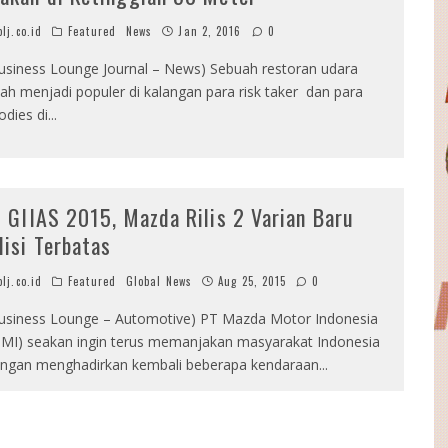
lj.co.id
Featured
News
Jan 2, 2016
0
usiness Lounge Journal – News) Sebuah restoran udara
lah menjadi populer di kalangan para risk taker dan para
odies di
...
i GIIAS 2015, Mazda Rilis 2 Varian Baru
disi Terbatas
lj.co.id
Featured
Global News
Aug 25, 2015
0
usiness Lounge – Automotive) PT Mazda Motor Indonesia
MI) seakan ingin terus memanjakan masyarakat Indonesia
ngan menghadirkan kembali beberapa kendaraan
...