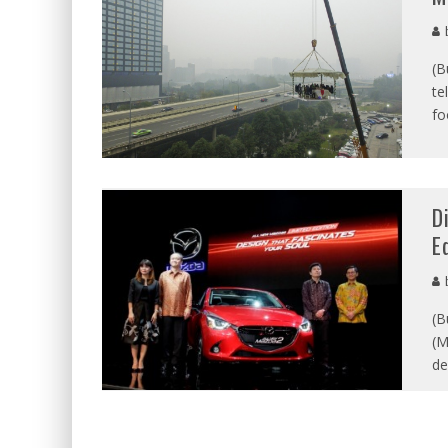
b
(B
te
fo
D
E
b
(B
(M
de