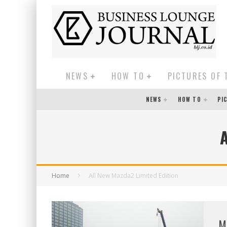
NEWS
HOW TO
PICTURES OF 
NEWS
HOW TO
PI
Home
All New Mazda2 Limited Edition
M