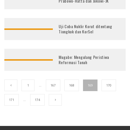
Prabowo-Hatta dan Jokowi-JK
Uji Coba Nuklir Korut ditentang
Tiongkok dan KorSel
Mugabe: Mengulang Peristiwa
Reformasi Tanah
1
…
167
168
169
170
171
…
174