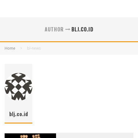
AUTHOR
BLJ.CO.ID
Home
bl-news
blj.co.id