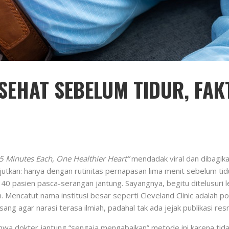
 SEHAT SEBELUM TIDUR, FA
 5 Minutes Each, One Healthier Heart”
mendadak viral dan dibagik
kan: hanya dengan rutinitas pernapasan lima menit sebelum tidur
340 pasien pasca-serangan jantung. Sayangnya, begitu ditelusuri
n. Mencatut nama institusi besar seperti Cleveland Clinic adalah 
g agar narasi terasa ilmiah, padahal tak ada jejak publikasi res
ahwa dokter jantung “sengaja mengabaikan” metode ini karena tidak