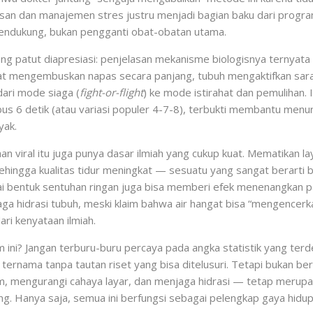
an dan manajemen stres justru menjadi bagian baku dari program
 pendukung, bukan pengganti obat-obatan utama.
 yang patut diapresiasi: penjelasan mekanisme biologisnya ternyat
saat mengembuskan napas secara panjang, tubuh mengaktifkan sa
ari mode siaga (
fight-or-flight
) ke mode istirahat dan pemulihan. 
bus 6 detik (atau variasi populer 4-7-8), terbukti membantu menu
yak.
han viral itu juga punya dasar ilmiah yang cukup kuat. Mematika
ehingga kualitas tidur meningkat — sesuatu yang sangat berarti
gai bentuk sentuhan ringan juga bisa memberi efek menenangkan 
ga hidrasi tubuh, meski klaim bahwa air hangat bisa “mengencerka
ri kenyataan ilmiah.
 ini? Jangan terburu-buru percaya pada angka statistik yang ter
rnama tanpa tautan riset yang bisa ditelusuri. Tetapi bukan bera
, mengurangi cahaya layar, dan menjaga hidrasi — tetap merupa
g. Hanya saja, semua ini berfungsi sebagai pelengkap gaya hidu