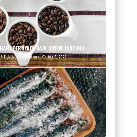
 HARI TERNYATA BAIK UNTUK JANTUNG
,S.E.,M.M.
Medicine
Aug 5, 2026