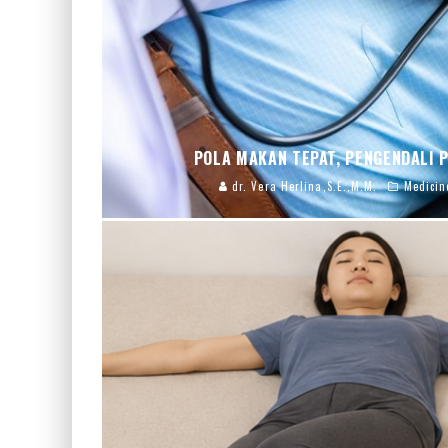
POLA MAKAN TEPAT, PENGENDALI 
dr. Vera Herlina,S.E.,M.M.
Medicin