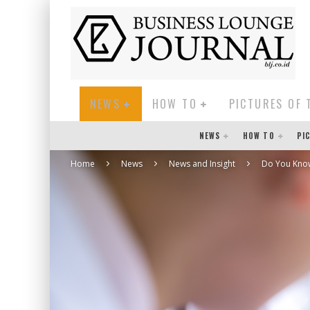
NEWS
HOW TO
PICTURES OF 
NEWS
HOW TO
PI
Home
News
News and Insight
Do You Kno