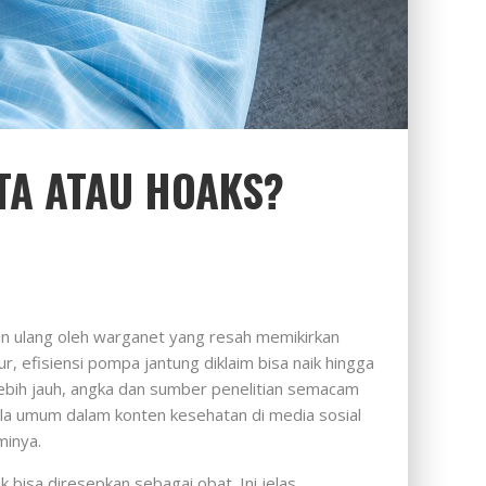
KTA ATAU HOAKS?
an ulang oleh warganet yang resah memikirkan
, efisiensi pompa jantung diklaim bisa naik hingga
 lebih jauh, angka dan sumber penelitian semacam
pola umum dalam konten kesehatan di media sosial
minya.
 bisa diresepkan sebagai obat. Ini jelas