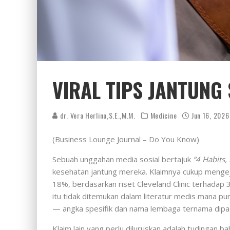
VIRAL TIPS JANTUNG
dr. Vera Herlina,S.E.,M.M.
Medicine
Jun 16, 2026
(Business Lounge Journal – Do You Know)
Sebuah unggahan media sosial bertajuk
“4 Habits,
kesehatan jantung mereka. Klaimnya cukup mengejut
18%, berdasarkan riset Cleveland Clinic terhadap 
itu tidak ditemukan dalam literatur medis mana pu
— angka spesifik dan nama lembaga ternama dipasan
Klaim lain yang perlu diluruskan adalah tudingan b