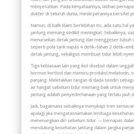
menyesatkan. Pada kenyataannya, latihan pernapas
dokter di seluruh dunia, meski perannya bersifat
Namun, di balik klaim berlebihan itu, ada satu hal
jantung memang sedikit meningkat. Sebaliknya, 
menurunkan detak jantung dan menggeser tubuh d
seperti pola tarik napas 4 detik–tahan 2 detik–em
detak jantung, sekaligus membuat tidur lebih nyen
Tiga kebiasaan lain yang ikut disebut dalam ungga
hormon kortisol dan memicu produksi melatonin, s
panjang. Meletakkan tangan di dada sendiri seba
air hangat sebelum tidur memang baik untuk menja
jantung adalah penyederhanaan yang terlalu jauh da
Jadi, bagaimana sebaiknya menyikapi tren semacam
apalagi jika mengatasnamakan lembaga kesehatan te
menenangkan diri sebelum tidur — bernapas dalam
mendukung kesehatan jantung dalam jangka panjan