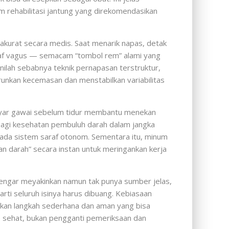
 rehabilitasi jantung yang direkomendasikan
a akurat secara medis. Saat menarik napas, detak
raf vagus — semacam “tombol rem” alami yang
Inilah sebabnya teknik pernapasan terstruktur,
runkan kecemasan dan menstabilkan variabilitas
n layar gawai sebelum tidur membantu menekan
 bagi kesehatan pembuluh darah dalam jangka
pada sistem saraf otonom. Sementara itu, minum
n darah” secara instan untuk meringankan kerja
dengar meyakinkan namun tak punya sumber jelas,
rti seluruh isinya harus dibuang. Kebiasaan
kan langkah sederhana dan aman yang bisa
p sehat, bukan pengganti pemeriksaan dan