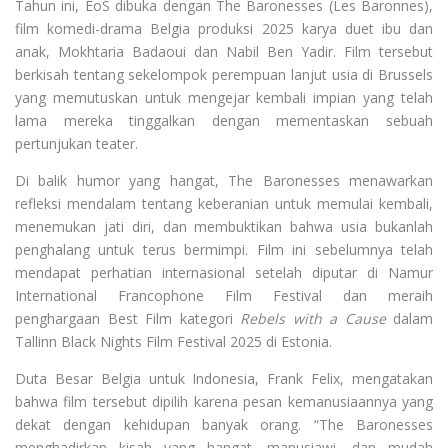
Tahun ini, EoS dibuka dengan The Baronesses (Les Baronnes),
film komedi-drama Belgia produksi 2025 karya duet ibu dan
anak, Mokhtaria Badaoui dan Nabil Ben Yadir. Film tersebut
berkisah tentang sekelompok perempuan lanjut usia di Brussels
yang memutuskan untuk mengejar kembali impian yang telah
lama mereka tinggalkan dengan mementaskan sebuah
pertunjukan teater.
Di balik humor yang hangat, The Baronesses menawarkan
refleksi mendalam tentang keberanian untuk memulai kembali,
menemukan jati diri, dan membuktikan bahwa usia bukanlah
penghalang untuk terus bermimpi. Film ini sebelumnya telah
mendapat perhatian internasional setelah diputar di Namur
International Francophone Film Festival dan meraih
penghargaan Best Film kategori
Rebels with a Cause
dalam
Tallinn Black Nights Film Festival 2025 di Estonia.
Duta Besar Belgia untuk Indonesia, Frank Felix, mengatakan
bahwa film tersebut dipilih karena pesan kemanusiaannya yang
dekat dengan kehidupan banyak orang. “The Baronesses
menghadirkan kisah yang hangat, manusiawi, dan mudah