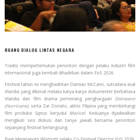
RUANG DIALOG LINTAS NEGARA
Tradisi mempertemukan penonton dengan pelaku industri film
internasional juga kembali dihadirkan dalam EoS 2026.
Festival tahun ini menghadirkan Damian McCann, sutradara asal
Irlandia yang dikenal melalui karya-karya dokumenter berbahasa
Irlandia dan film drama pemenang penghargaan
Doineann
(Hurricane)
, serta Zar Donato, aktris Filipina yang membintangi
film produksi Siprus berjudul
Maricel
. Keduanya dijadwalkan
mengikuti sesi diskusi dan tanya jawab bersama penonton
sepanjang festival berlangsung.
Bagi Meninaputri Wismurti selaku Co-Festival Director EoS 2026,