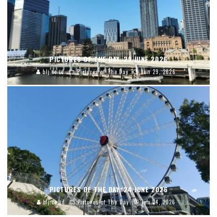
PICTURES OF THE DAY, 29 JUNE 2026
blj.co.id
Pictures of The Day
Jun 29, 2026
PICTURES OF THE DAY, 24 JUNE 2026
blj.co.id
Pictures of The Day
Jun 24, 2026