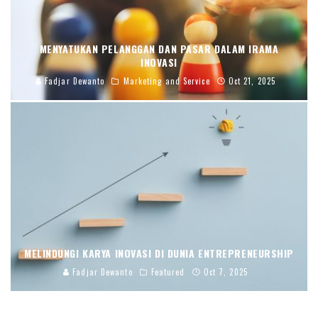
MENYATUKAN PELANGGAN DAN PASAR DALAM IRAMA
INOVASI
Fadjar Dewanto
Marketing and Service
Oct 21, 2025
MELINDUNGI KARYA INOVASI DI DUNIA ENTREPRENEURSHIP
Fadjar Dewanto
Featured
Oct 7, 2025