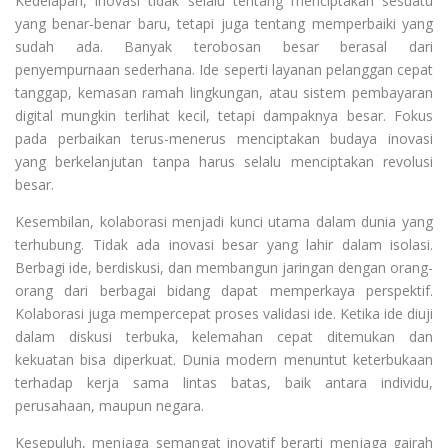
Kedelapan, inovasi tidak selalu tentang menciptakan sesuatu
yang benar-benar baru, tetapi juga tentang memperbaiki yang
sudah ada. Banyak terobosan besar berasal dari
penyempurnaan sederhana. Ide seperti layanan pelanggan cepat
tanggap, kemasan ramah lingkungan, atau sistem pembayaran
digital mungkin terlihat kecil, tetapi dampaknya besar. Fokus
pada perbaikan terus-menerus menciptakan budaya inovasi
yang berkelanjutan tanpa harus selalu menciptakan revolusi
besar.
Kesembilan, kolaborasi menjadi kunci utama dalam dunia yang
terhubung. Tidak ada inovasi besar yang lahir dalam isolasi.
Berbagi ide, berdiskusi, dan membangun jaringan dengan orang-
orang dari berbagai bidang dapat memperkaya perspektif.
Kolaborasi juga mempercepat proses validasi ide. Ketika ide diuji
dalam diskusi terbuka, kelemahan cepat ditemukan dan
kekuatan bisa diperkuat. Dunia modern menuntut keterbukaan
terhadap kerja sama lintas batas, baik antara individu,
perusahaan, maupun negara.
Kesepuluh, menjaga semangat inovatif berarti menjaga gairah