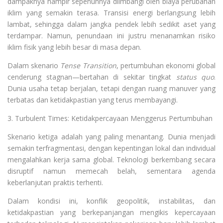
dampaknya hampir sepenuhnya diimbangi oleh biaya perubahan
iklim yang semakin terasa. Transisi energi berlangsung lebih
lambat, sehingga dalam jangka pendek lebih sedikit aset yang
terdampar. Namun, penundaan ini justru menanamkan risiko
iklim fisik yang lebih besar di masa depan.
Dalam skenario
Tense Transition
, pertumbuhan ekonomi global
cenderung stagnan—bertahan di sekitar tingkat
status quo
.
Dunia usaha tetap berjalan, tetapi dengan ruang manuver yang
terbatas dan ketidakpastian yang terus membayangi.
3. Turbulent Times: Ketidakpercayaan Menggerus Pertumbuhan
Skenario ketiga adalah yang paling menantang. Dunia menjadi
semakin terfragmentasi, dengan kepentingan lokal dan individual
mengalahkan kerja sama global. Teknologi berkembang secara
disruptif namun memecah belah, sementara agenda
keberlanjutan praktis terhenti.
Dalam kondisi ini, konflik geopolitik, instabilitas, dan
ketidakpastian yang berkepanjangan mengikis kepercayaan