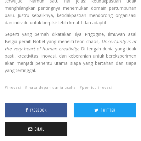
terwujud. Namun satu hal jelas: ketidakpastian tidak
menghilangkan pentingnya menemukan domain pertumbuhan
baru. Justru sebaliknya, ketidakpastian mendorong organisasi
dan individu untuk berpikir lebih kreatif dan adaptif.
Seperti yang pernah dikatakan Ilya Prigogine, ilmuwan asal
Belgia peraih Nobel yang meneliti teori chaos,
Uncertainty is at
the very heart of human creativity.
Di tengah dunia yang tidak
pasti, kreativitas, inovasi, dan keberanian untuk bereksperimen
akan menjadi penentu utama siapa yang bertahan dan siapa
yang tertinggal.
inovasi
masa depan dunia usaha
pemicu inovasi
FACEBOOK
TWITTER
EMAIL