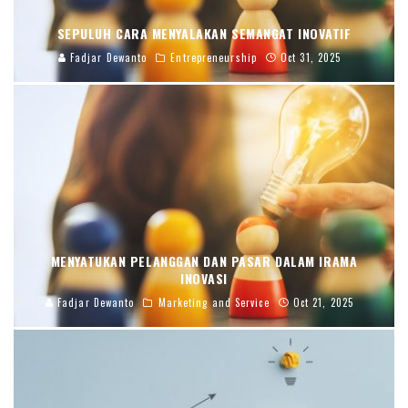
SEPULUH CARA MENYALAKAN SEMANGAT INOVATIF
Fadjar Dewanto
Entrepreneurship
Oct 31, 2025
MENYATUKAN PELANGGAN DAN PASAR DALAM IRAMA
INOVASI
Fadjar Dewanto
Marketing and Service
Oct 21, 2025