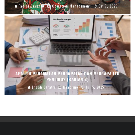
Fadjar Dewanto
Operation Management
Oct 7, 2025
APA ITU PERAMALAN PENDAPATAN DAN MENGAPA ITU
PENTING? (BAGIAN 3)
Endah Caratri
Headline
Jul 5, 2025