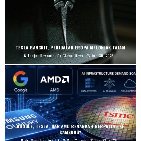
TESLA BANGKIT, PENJUALAN EROPA MELONJAK TAJAM
Fadjar Dewanto
Global News
Jun 30, 2026
GOOGLE, TESLA, DAN AMD BENARKAH BERPALING KE
SAMSUNG?
dr. Vera Herlina,S.E.,M.M.
Tech
Jun 23, 2026