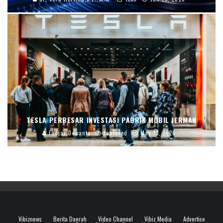
TESLA PERBESAR INVESTASI PABRIK MOBIL JERMAN
Fadjar Dewanto
Featured
May 13, 2026
Vibiznews
Berita Daerah
Video Channel
Vibiz Media
Advertise