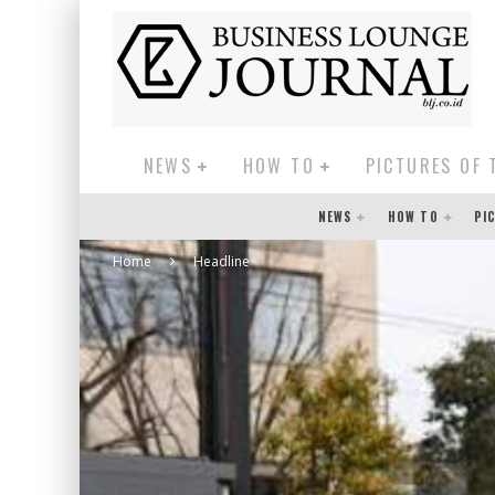
NEWS
HOW TO
PICTURES OF 
NEWS
HOW TO
PI
Home
Headline