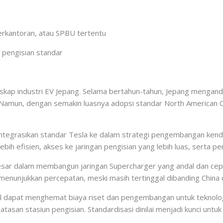
perkantoran, atau SPBU tertentu
 pengisian standar
nskap industri EV Jepang. Selama bertahun-tahun, Jepang menga
mun, dengan semakin luasnya adopsi standar North American Cha
integrasikan standar Tesla ke dalam strategi pengembangan kenda
lebih efisien, akses ke jaringan pengisian yang lebih luas, serta
esar dalam membangun jaringan Supercharger yang andal dan cepat.
menunjukkan percepatan, meski masih tertinggal dibanding China 
dapat menghemat biaya riset dan pengembangan untuk teknologi ko
atasan stasiun pengisian. Standardisasi dinilai menjadi kunci unt