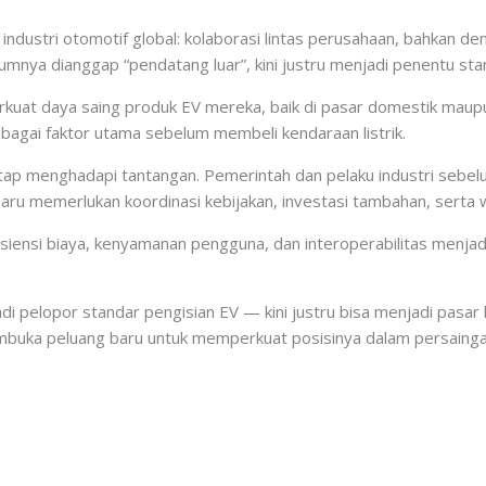
industri otomotif global: kolaborasi lintas perusahaan, bahkan de
lumnya dianggap “pendatang luar”, kini justru menjadi penentu sta
kuat daya saing produk EV mereka, baik di pasar domestik maupu
gai faktor utama sebelum membeli kendaraan listrik.
etap menghadapi tantangan. Pemerintah dan pelaku industri sebel
aru memerlukan koordinasi kebijakan, investasi tambahan, serta 
iensi biaya, kenyamanan pengguna, dan interoperabilitas menjadi 
jadi pelopor standar pengisian EV — kini justru bisa menjadi pas
embuka peluang baru untuk memperkuat posisinya dalam persaingan 