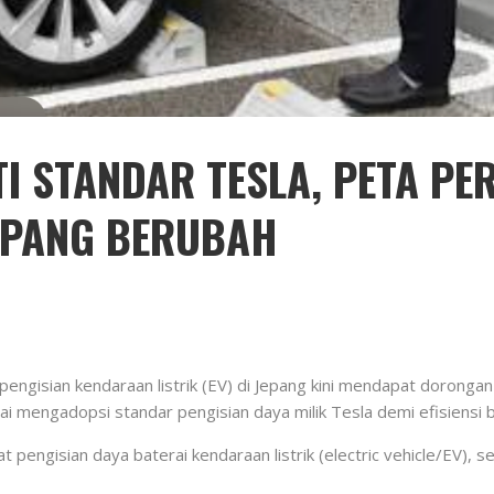
I STANDAR TESLA, PETA PE
EPANG BERUBAH
6
engisian kendaraan listrik (EV) di Jepang kini mendapat dorongan
 mulai mengadopsi standar pengisian daya milik Tesla demi efisien
engisian daya baterai kendaraan listrik (electric vehicle/EV), sep