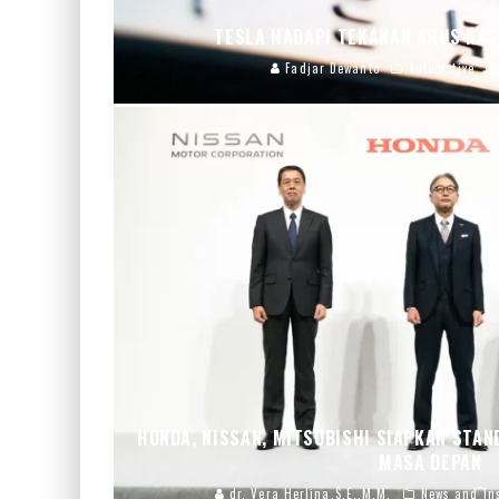
TESLA HADAPI TEKANAN ARUS KAS
Fadjar Dewanto
Automotive
HONDA, NISSAN, MITSUBISHI SIAPKAN STAN
MASA DEPAN
dr. Vera Herlina,S.E.,M.M.
News and In