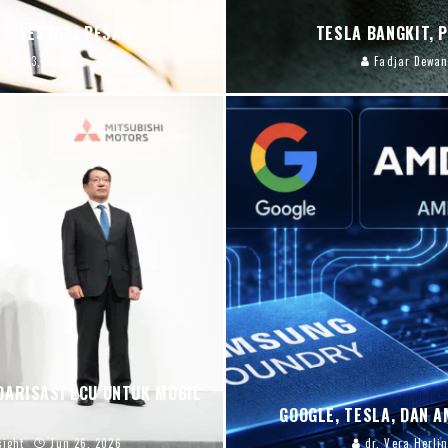
 INVESTASI BESAR
TESLA BANGKIT, 
Jul 23, 2026
Fadjar Dewan
DARISASI ECU UNTUK MOBIL
GOOGLE, TESLA, DAN 
sight
Jun 26, 2026
dr. Vera Herlin