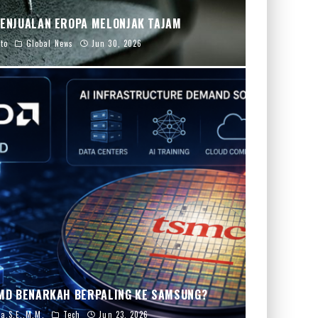
PENJUALAN EROPA MELONJAK TAJAM
to
Global News
Jun 30, 2026
AMD BENARKAH BERPALING KE SAMSUNG?
a,S.E.,M.M.
Tech
Jun 23, 2026