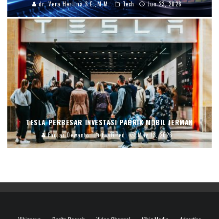
dr. Vera Herlina,S.E.,M.M.
Tech
Jun 23, 2026
TESLA PERBESAR INVESTASI PABRIK MOBIL JERMAN
Fadjar Dewanto
Featured
May 13, 2026