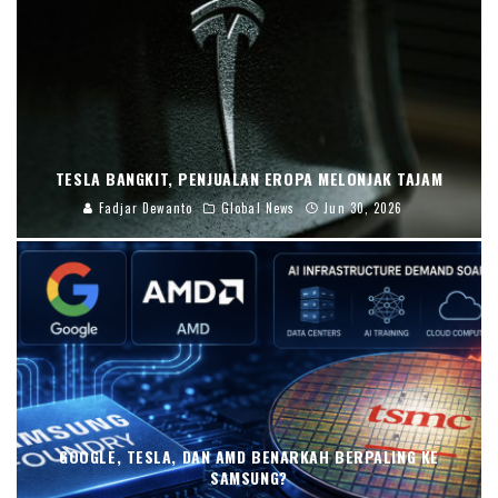
TESLA BANGKIT, PENJUALAN EROPA MELONJAK TAJAM
Fadjar Dewanto
Global News
Jun 30, 2026
GOOGLE, TESLA, DAN AMD BENARKAH BERPALING KE
SAMSUNG?