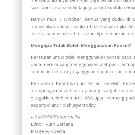
membutuhkannya. Demikian juga tercantum dalam 
kursi prioritas maka Anda juga diminta untuk mema
Namun mulai 1 Oktober, semua yang duduk di kurs
menyalakan ponsel, bahkan tidak masalah jika 
kereta, namun hal ini tidak akan diperkenankan pad
Mengapa Tidak Boleh Menggunakan Ponsel?
Peraturan untuk tidak menggunakan ponsel pada sek
pada mereka yangmenggunakan alat pacu jantung
kemudian tampaknya gangguan dapat terjadi pada p
Perubahan Keputusan ini terjadi setelah Kem
mempengaruhi alat pacu jantung sangat rendah.
ditegakkan oleh komuter. Walaupun memang pada
seperti dilansir oleh Japantoday.
citra/VMN/BL/Journalist
Editor: Ruth Berliana
Image :wikipedia