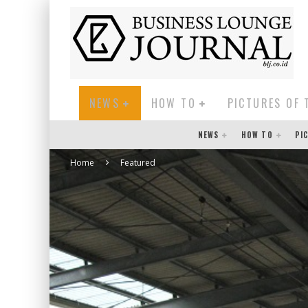
NEWS
HOW TO
PICTURES OF 
NEWS
HOW TO
PI
Home
Featured