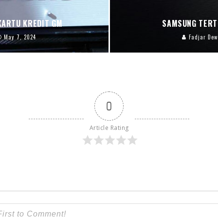
KARTU KREDIT GM
SAMSUNG TERT
May 7, 2024
Fadjar Dew
0
Article Rating