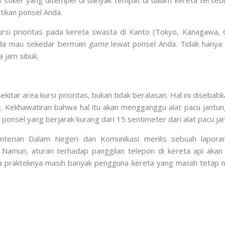
stiker yang ditempel di banyak tempat di dalam kereta terseb
tikan ponsel Anda.
i prioritas pada kereta swasta di Kanto (Tokyo, Kanagawa, Ch
Anda mau sekedar bermain
game
lewat ponsel Anda. Tidak hanya p
a jam sibuk.
itar area kursi prioritas, bukan tidak beralasan. Hal ini diseba
. Kekhawatiran bahwa hal itu akan mengganggu alat pacu jantu
onsel yang berjarak kurang dari 15 sentimeter dari alat pacu jan
enterian Dalam Negeri dan Komunikasi merilis sebuah lapo
 Namun, aturan terhadap panggilan telepon di kereta api aka
 prakteknya masih banyak pengguna kereta yang masiih tetap m