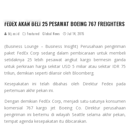
Home
Featured
FEDEX AKAN BELI 25 PESAWAT BOEING 767 FREIGHTERS
blj.co.id
Featured
Global News
Jul 14, 2015
(Business Lounge – Business Insight) Perusahaan pengiriman
paket FedEx Corp sedang dalam pembicaraan untuk membeli
setidaknya 25 lebih pesawat angkut kargo bermesin ganda
untuk perkiraan harga sekitar USD 5 miliar atau sekitar IDR 75
triliun, demikian seperti dilansir oleh Bloomberg.
Kesepakatan ini telah dibahas oleh Direktur Fedex pada
pertemuan akhir pekan ini.
Dengan demikian FedEx Corp, menjadi satu-satunya konsumen
komersial 767 kargo jet Boeing Co. Direktur perusahaan
pengiriman ini bertemu di wilayah Seattle selama akhir pekan,
tempat agenda kesepakatan itu dibicarakan.