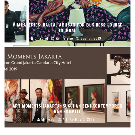
#HAHASERIES: NAUFAL ABHSAR FOR BUSINESS LOUNGE
JOURNAL
blj.co.id
Art
Video
Sep 17, 2019
ART MOMENTS JAKARTA: SUGUHAN SENI KONTEMPORER
NAN KOMPLIT
blj.co.id
Art
May 3, 2019