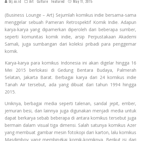
blj.co.id
Art
Culture
Featured
May 11, 2015
(Business Lounge – Art) Sejumlah komikus indie bersama-sama
menggelar sebuah Pameran Retrospektif Komik Indie. Adapun
karya-karya yang dipamerkan diperoleh dari beberapa sumber,
seperti komunitas komik indie, arsip Perpustakaan Akademi
Samali, juga sumbangan dari koleksi pribadi para penggemar
komik.
Karya-karya para komikus Indonesia ini akan digelar hingga 16
Mei 2015 berlokasi di Gedung Bentara Budaya, Palmerah
Selatan, Jakarta Barat. Berbagai karya dari 24 komikus indie
Tanah Air tersebut, ada yang dibuat dari tahun 1994 hingga
2015.
Uniknya, berbagai media seperti talenan, sandal jepit, ember,
jemuran besi, dan lainnya juga digunakan menjadi media untuk
dapat berkarya sebab beberapa di antara komikus tersebut juga
bermain dalam visual tiga dimensi. Salah satunya komikus Azer
yang membuat gambar mesin fotokopi dari karton, lalu komikus
Masdimboy yang membingkai komik-komiknya. Berikut isi dari