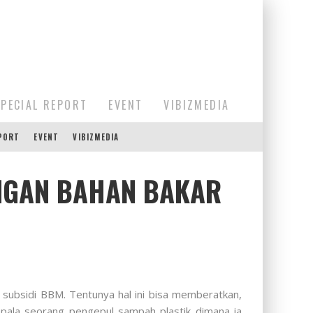
SPECIAL REPORT
EVENT
VIBIZMEDIA
EPORT
EVENT
VIBIZMEDIA
INGAN BAHAN BAKAR
subsidi BBM. Tentunya hal ini bisa memberatkan,
epala seorang pengepul sampah plastik dimana ia