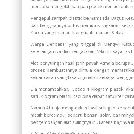
mencoba mengolah sampah plastik menjadi bahan b
Pengepul sampah plastik bernama Ida Bagus Ketut
dari keinginannya untuk memutus lingkaran setan p
Korea yang mampu mengubah menjadi Solar.
Warga Denpasar yang tinggal di Mengwi Kabupa
keterangannya dia mengatakan, “Alat ini saya raki
Alat penyulingan hasil jerih payah Atmaja berupa
proses pembuatannya dimulai dengan memasukkan s
keluar cairan yang bisa digunakan sebagai pengga
Dia menambahkan, “Setiap 1 kilogram plastik, ak
satu kilogram plastik tadi bisa dapat satu liter cair
Namun Atmaja mengatakan hasil sulingan tersebut 
masih bercampur seperti bensin, solar, dan minyak
pengembangan alat sulingnya ini, karena baginya 
(Lingga Rizky/VMN/BL-Journalist)