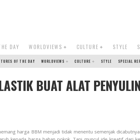
THE DAY
WORLDVIEWS
CULTURE
STYLE
CTURES OF THE DAY
WORLDVIEWS
CULTURE
STYLE
SPECIAL R
PLASTIK BUAT ALAT PENYUL
a memang harga BBM menjadi tidak menentu semenjak dicabutnya 
ruh kepada harga bahan pokok. Tapi muncul ide kreatif dari k