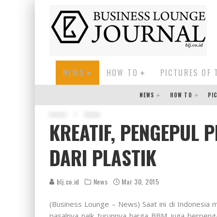
NEWS
HOW TO
PICTURES OF 
NEWS
HOW TO
PI
Home
News
KREATIF, PENGEPUL 
DARI PLASTIK
blj.co.id
News
Mar 30, 2015
(Business Lounge – News)
Saat ini di Indonesi
pasalnya naik turunnya harga BBM juga berpenga