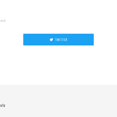
stik
TWITTER
ulu