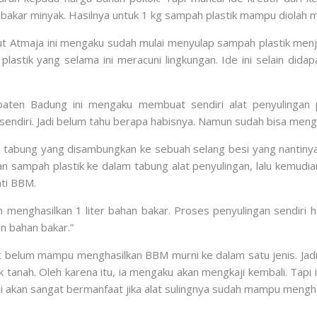
akar minyak. Hasilnya untuk 1 kg sampah plastik mampu diolah m
 Atmaja ini mengaku sudah mulai menyulap sampah plastik menjad
lastik yang selama ini meracuni lingkungan. Ide ini selain didap
ten Badung ini mengaku membuat sendiri alat penyulingan 
t sendiri. Jadi belum tahu berapa habisnya. Namun sudah bisa meng
 3 tabung yang disambungkan ke sebuah selang besi yang nantinya 
ampah plastik ke dalam tabung alat penyulingan, lalu kemudian 
nti BBM.
an menghasilkan 1 liter bahan bakar. Proses penyulingan sendiri
an bahan bakar.”
belum mampu menghasilkan BBM murni ke dalam satu jenis. Jadi b
 tanah. Oleh karena itu, ia mengaku akan mengkaji kembali. Tapi 
ini akan sangat bermanfaat jika alat sulingnya sudah mampu meng