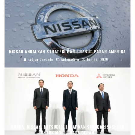
NISSAN ANDALKAN STRATEGI BARU REBUT PASAR AMERIKA
Fadjar Dewanto
Automotive
Jun 29, 2026
HONDA, NISSAN, MITSUBISHI SIAPKAN STANDARISASI ECU
UNTUK MOBIL MASA DEPAN