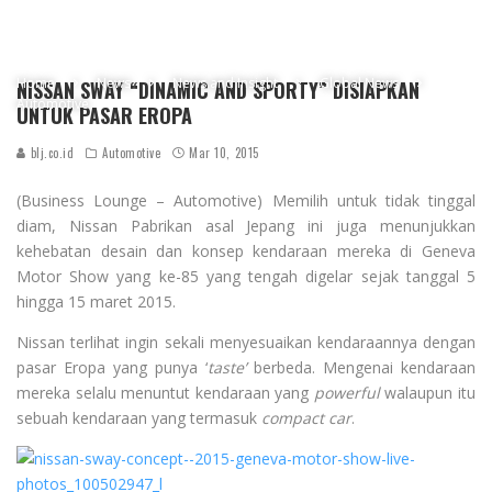
Home
News
News and Insight
Global News
NISSAN SWAY “DINAMIC AND SPORTY” DISIAPKAN
Automotive
UNTUK PASAR EROPA
blj.co.id
Automotive
Mar 10, 2015
(Business Lounge – Automotive) Memilih untuk tidak tinggal
diam, Nissan Pabrikan asal Jepang ini juga menunjukkan
kehebatan desain dan konsep kendaraan mereka di Geneva
Motor Show yang ke-85 yang tengah digelar sejak tanggal 5
hingga 15 maret 2015.
Nissan terlihat ingin sekali menyesuaikan kendaraannya dengan
pasar Eropa yang punya ‘
taste’
berbeda. Mengenai kendaraan
mereka selalu menuntut kendaraan yang
powerful
walaupun itu
sebuah kendaraan yang termasuk
compact car
.