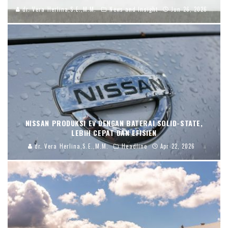
dr. Vera Herlina,S.E.,M.M.
News and Insight
Jun 26, 2026
NISSAN PRODUKSI EV DENGAN BATERAI SOLID-STATE,
LEBIH CEPAT DAN EFISIEN
dr. Vera Herlina,S.E.,M.M.
Headline
Apr 22, 2026