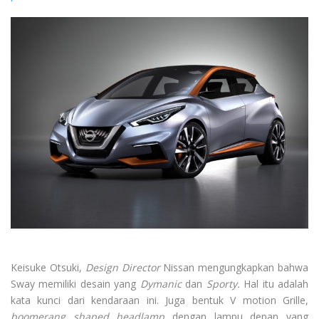
Keisuke Otsuki,
Design Director
Nissan mengungkapkan bahwa
Sway memiliki desain yang
Dymanic
dan
Sporty.
Hal itu adalah
kata kunci dari kendaraan ini. Juga bentuk V motion Grille,
boomerang shaped
headlamp
dengan lampu depan yang