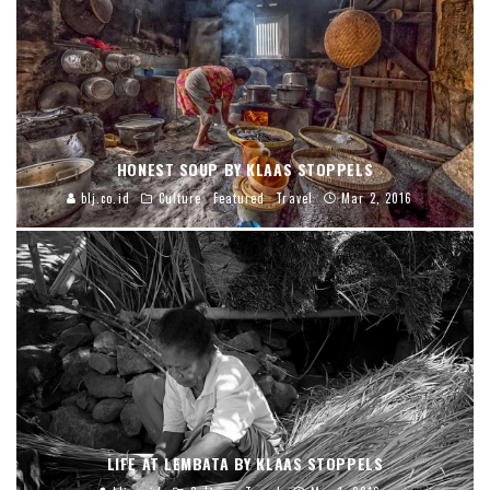
HONEST SOUP BY KLAAS STOPPELS
blj.co.id
Culture
Featured
Travel
Mar 2, 2016
LIFE AT LEMBATA BY KLAAS STOPPELS