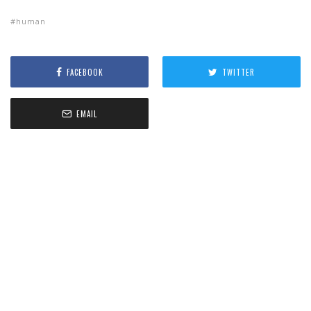
human
FACEBOOK
TWITTER
EMAIL