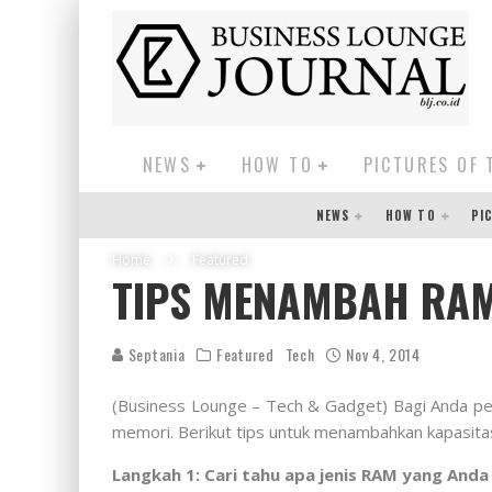
NEWS
HOW TO
PICTURES OF 
NEWS
HOW TO
PI
Home
Featured
TIPS MENAMBAH RA
Septania
Featured
Tech
Nov 4, 2014
(Business Lounge – Tech & Gadget) Bagi Anda p
memori. Berikut tips untuk menambahkan kapasitas
Langkah 1: Cari tahu apa jenis RAM yang And