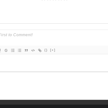
{}
[+]