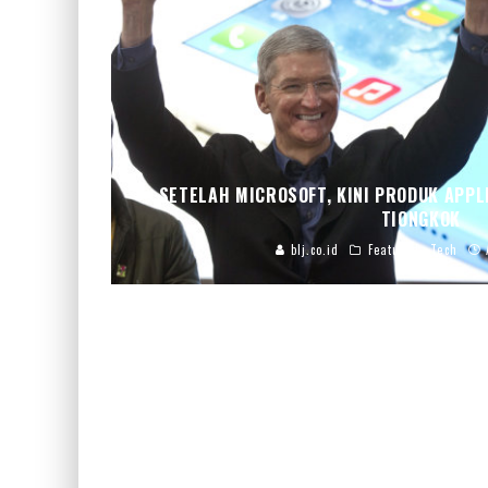
SETELAH MICROSOFT, KINI PRODUK APPL
TIONGKOK
blj.co.id
Featured
Tech