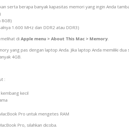
an serta berapa banyak kapasitas memori yang ingin Anda tambah
)
a 8GB)
misalnya 1.600 MHz dan DDR2 atau DDR3)
 melihat di
Apple menu > About This Mac > Memory
.
ory yang pas dengan laptop Anda. Jika laptop Anda memiliki du
anyak 4GB.
t :
 kembang kecil
lama
n MacBook Pro untuk mengetes RAM
cBook Pro, silahkan dicoba.