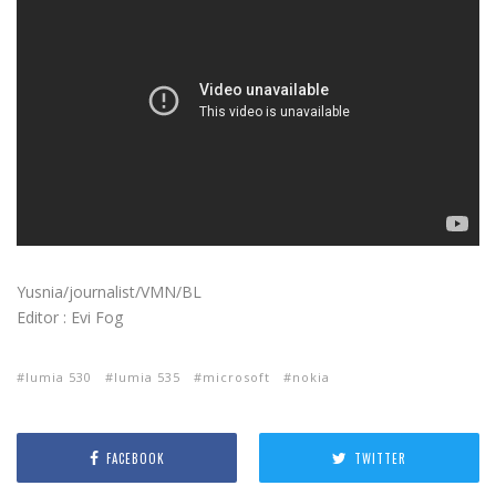
Yusnia/journalist/VMN/BL
Editor : Evi Fog
lumia 530
lumia 535
microsoft
nokia
FACEBOOK
TWITTER