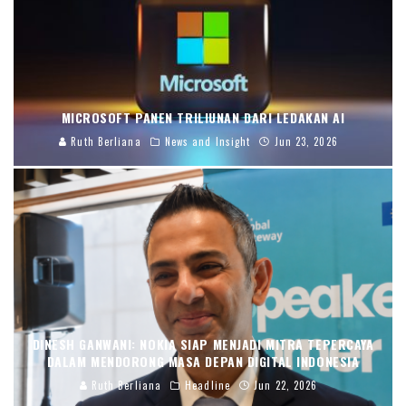
MICROSOFT PANEN TRILIUNAN DARI LEDAKAN AI
Ruth Berliana
News and Insight
Jun 23, 2026
DINESH GANWANI: NOKIA SIAP MENJADI MITRA TEPERCAYA
DALAM MENDORONG MASA DEPAN DIGITAL INDONESIA
Ruth Berliana
Headline
Jun 22, 2026