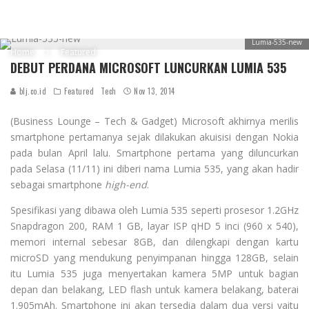
Lumia-535-new
Home
Featured
DEBUT PERDANA MICROSOFT LUNCURKAN LUMIA 535
blj.co.id
Featured
Tech
Nov 13, 2014
(Business Lounge – Tech & Gadget) Microsoft akhirnya merilis
smartphone pertamanya sejak dilakukan akuisisi dengan Nokia
pada bulan April lalu. Smartphone pertama yang diluncurkan
pada Selasa (11/11) ini diberi nama Lumia 535, yang akan hadir
sebagai smartphone
high-end
.
Spesifikasi yang dibawa oleh Lumia 535 seperti prosesor 1.2GHz
Snapdragon 200, RAM 1 GB, layar ISP qHD 5 inci (960 x 540),
memori internal sebesar 8GB, dan dilengkapi dengan kartu
microSD yang mendukung penyimpanan hingga 128GB, selain
itu Lumia 535 juga menyertakan kamera 5MP untuk bagian
depan dan belakang, LED flash untuk kamera belakang, baterai
1.905mAh. Smartphone ini akan tersedia dalam dua versi yaitu