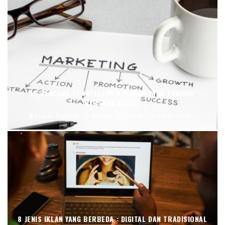
MERANCANG STRATEGI PEMASARAN YANG TUMBUH
BERSAMA BISNIS
Fadjar Dewanto
Managerial How To
Oct 24, 2025
8 JENIS IKLAN YANG BERBEDA : DIGITAL DAN TRADISIONAL