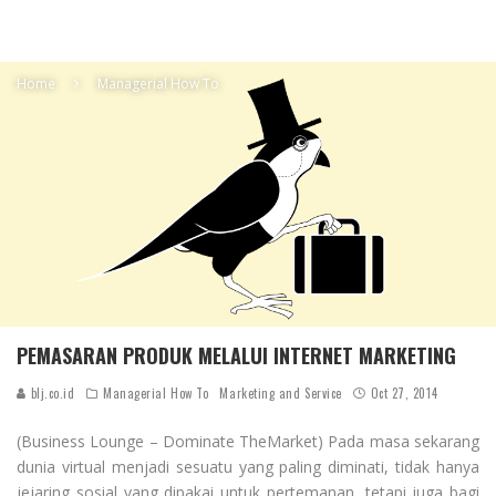
Home
Managerial How To
PEMASARAN PRODUK MELALUI INTERNET MARKETING
blj.co.id
Managerial How To
Marketing and Service
Oct 27, 2014
(Business Lounge – Dominate TheMarket) Pada masa sekarang
dunia virtual menjadi sesuatu yang paling diminati, tidak hanya
jejaring sosial yang dipakai untuk pertemanan, tetapi juga bagi