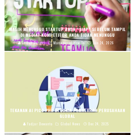
MASIH MENUNGGU STARTUP ANDA “SIAP” SEBELUM TAMPIL
DI MEDIA? KOMPETITOR ANDA TIDAK MENUNGGU
Endah Caratri
Managerial How To
Jun 24, 2026
TEKANAN AI PICU PHK DI DUNIA PEMASARAN PERUSAHAAN
GLOBAL
Fadjar Dewanto
Global News
Dec 24, 2025