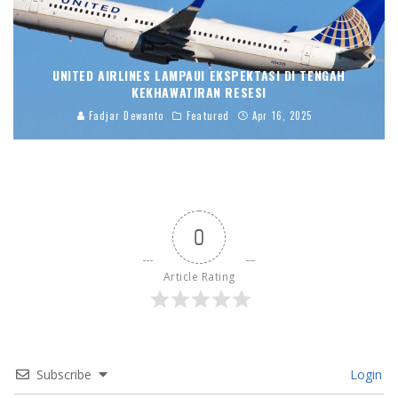
UNITED AIRLINES LAMPAUI EKSPEKTASI DI TENGAH
KEKHAWATIRAN RESESI
Fadjar Dewanto
Featured
Apr 16, 2025
0
Article Rating
Subscribe
Login