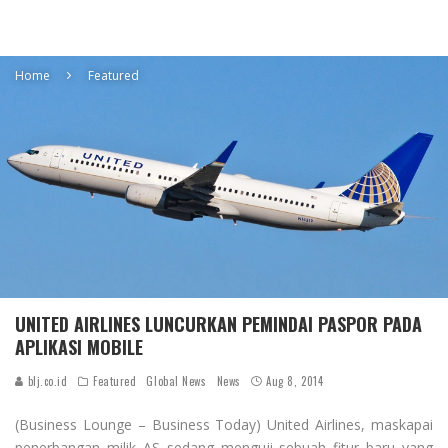
Home
Featured
UNITED AIRLINES LUNCURKAN PEMINDAI PASPOR PADA
APLIKASI MOBILE
blj.co.id
Featured
Global News
News
Aug 8, 2014
(Business Lounge – Business Today) United Airlines, maskapai
penerbangan milik AS sedang menguji sebuah fitur baru yang