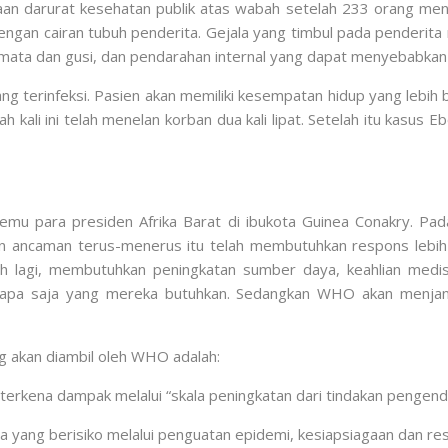
 darurat kesehatan publik atas wabah setelah 233 orang meningg
ngan cairan tubuh penderita. Gejala yang timbul pada penderit
 mata dan gusi, dan pendarahan internal yang dapat menyebabkan
g terinfeksi. Pasien akan memiliki kesempatan hidup yang lebih 
kali ini telah menelan korban dua kali lipat. Setelah itu kasus
emu para presiden Afrika Barat di ibukota Guinea Conakry. Pa
 ancaman terus-menerus itu telah membutuhkan respons lebih 
h lagi, membutuhkan peningkatan sumber daya, keahlian medis 
si apa saja yang mereka butuhkan. Sedangkan WHO akan menja
g akan diambil oleh WHO adalah:
erkena dampak melalui “skala peningkatan dari tindakan pengend
yang berisiko melalui penguatan epidemi, kesiapsiagaan dan res