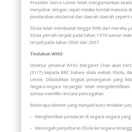
Presiden Sierra Leone telah mengumumkan keadaan
menyebar dengan cepat melalui kontak manusia de
pendarahan eksternal dari daerah-daerah seperti
Ebola telah membunuh hingga 90% dari mereka yan
Ebola pernah terjadi pada tahun 1976 namun wabah 
terjadi pada tahun 2000 dan 2007.
Tindakan WHO
Direktur Jenderal WHO Margaret Chan akan bert
(31/7) kepada BBC bahwa skala wabah Ebola, dan
Leone. DIbutuhkan tingkat penanganan yang lebi
Negara-negara terjangkit telah mengidentifika
semua memiliki rencana pencegahan.
Beberapa elemen yang menjadi kunci tindakan yan
– Menghentikan penularan di negara-negara yang t
– Mencegah penyebaran Ebola ke negara tetangga 