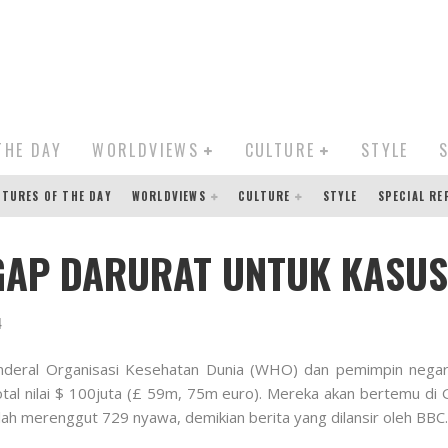
THE DAY
WORLDVIEWS
CULTURE
STYLE
CTURES OF THE DAY
WORLDVIEWS
CULTURE
STYLE
SPECIAL R
AP DARURAT UNTUK KASUS
4
enderal Organisasi Kesehatan Dunia (WHO) dan pemimpin negar
 nilai $ 100juta (£ 59m, 75m euro). Mereka akan bertemu di Gui
lah merenggut 729 nyawa, demikian berita yang dilansir oleh BBC.