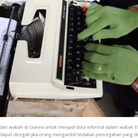
ri wabah di Guinea untuk menjadi duta informal dalam wabah E
dapat dicegah jika orang mengambil tindakan pencegahan yang di