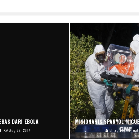
EBAS DARI EBOLA
MISIONARIS SPANYOL MIGU
t
Aug 22, 2014
blj.co.id
Feat