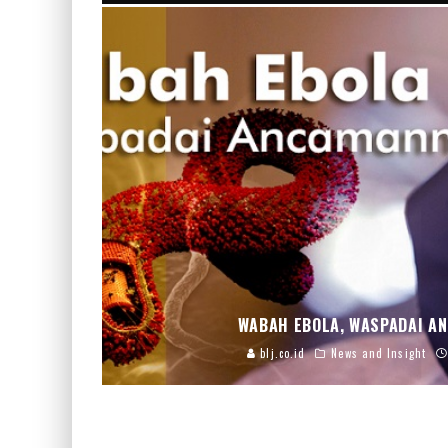
WABAH EBOLA, WASPADAI AN
blj.co.id
News and Insight