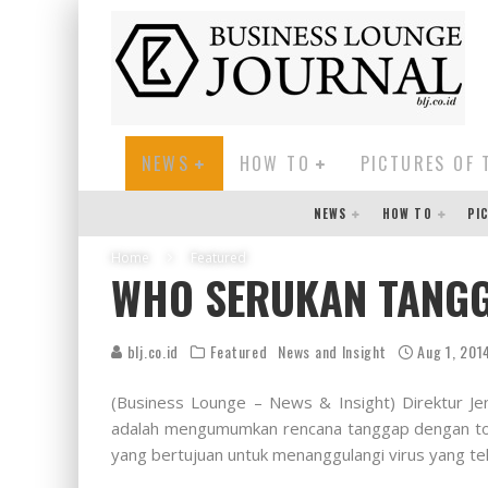
NEWS
HOW TO
PICTURES OF 
NEWS
HOW TO
PI
Home
Featured
WHO SERUKAN TANGG
blj.co.id
Featured
News and Insight
Aug 1, 201
(Business Lounge – News & Insight) Direktur J
adalah mengumumkan rencana tanggap dengan total
yang bertujuan untuk menanggulangi virus yang te