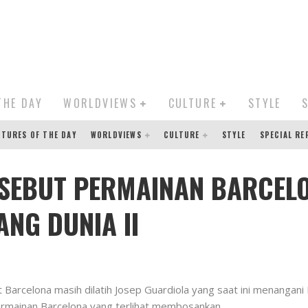
THE DAY
WORLDVIEWS
CULTURE
STYLE
CTURES OF THE DAY
WORLDVIEWS
CULTURE
STYLE
SPECIAL R
 SEBUT PERMAINAN BARCEL
ANG DUNIA II
Barcelona masih dilatih Josep Guardiola yang saat ini menangani
ermainan Barcelona yang terlihat membosankan.