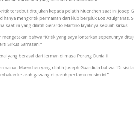
tik tersebut ditujukan kepada pelatih Muenchen saat ini Josep Gu
anya mengkritik permainan dari klub berjuluk Los Azulgranas. Sep
aat ini yang dilatih Gerardo Martino layaknya sebuah sirkus.
 mengatakan bahwa “Kritik yang saya lontarkan sepenuhnya dituj
i Sirkus Sarrasani.”
kenal yang berasal dari Jerman di masa Perang Dunia II.
rmainan Muenchen yang dilatih Joseph Guardiola bahwa “Di sisi 
embakan ke arah gawang di paruh pertama musim ini.”