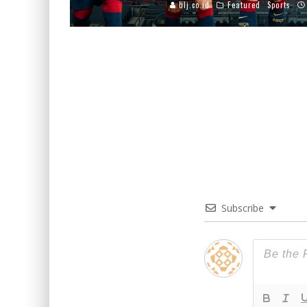
blj.co.id
Featured
Sports
Subscribe