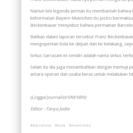
Namun kini legenda Jerman itu membantah bahwa kri
kehormatan Bayern Muenchen itu justru bermaksud h
Beckenbauer menyebut bahwa permainan Barcelona s
Bahkan dalam laporan tersebut Franz Beckenbauer
mengoperkan bola ke depan dan ke belakang, sepert
Sirkus Sarrasani ini sendiri adalah nama sirkus ter
Selain itu dia juga menambahkan dengan memuji pe
antara operan dan usaha keras untuk melakukan t
(Lingga/journalist/VM/VBN)
Editor : Fanya Jodie
barcelona
bola
muenchen