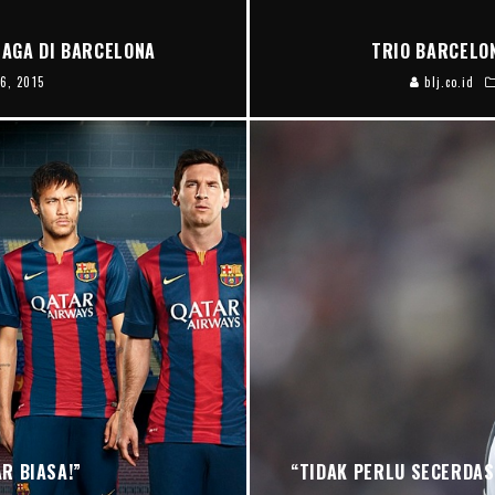
LAGA DI BARCELONA
TRIO BARCELON
16, 2015
blj.co.id
R BIASA!”
“TIDAK PERLU SECERDAS