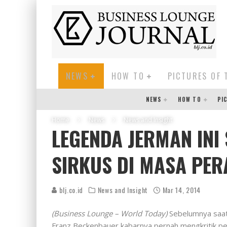
NEWS
HOW TO
PICTURES OF 
NEWS
HOW TO
PI
Home
News
News and Insight
LEGENDA JERMAN INI
SIRKUS DI MASA PER
blj.co.id
News and Insight
Mar 14, 2014
(Business Lounge – World Today)
Sebelumnya saat 
Franz Beckenbauer kabarnya pernah mengkritik p