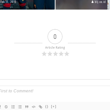
Feb 11, 2015
blj.co.id
0
Article Rating
{}
[+]