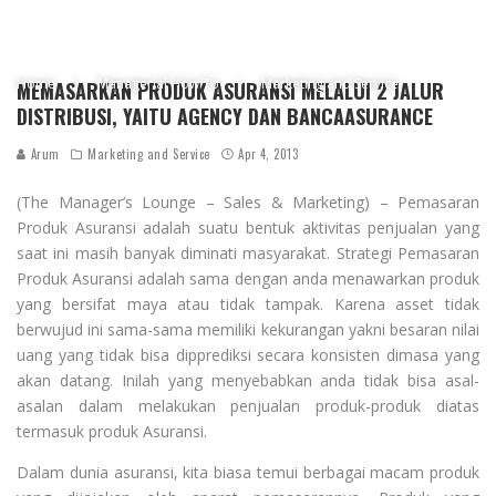
Home
Managerial How To
Marketing and Service
MEMASARKAN PRODUK ASURANSI MELALUI 2 JALUR
DISTRIBUSI, YAITU AGENCY DAN BANCAASURANCE
Arum
Marketing and Service
Apr 4, 2013
(The Manager’s Lounge – Sales & Marketing) – Pemasaran
Produk Asuransi adalah suatu bentuk aktivitas penjualan yang
saat ini masih banyak diminati masyarakat. Strategi Pemasaran
Produk Asuransi adalah sama dengan anda menawarkan produk
yang bersifat maya atau tidak tampak. Karena asset tidak
berwujud ini sama-sama memiliki kekurangan yakni besaran nilai
uang yang tidak bisa dipprediksi secara konsisten dimasa yang
akan datang. Inilah yang menyebabkan anda tidak bisa asal-
asalan dalam melakukan penjualan produk-produk diatas
termasuk produk Asuransi.
Dalam dunia asuransi, kita biasa temui berbagai macam produk