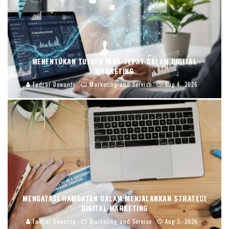
MENENTUKAN TUJUAN YANG TEPAT DALAM DIGITAL
MARKETING
Fadjar Dewanto
Marketing and Service
Aug 4, 2026
MENGATASI HAMBATAN DALAM MENJALANKAN STRATEGI
DIGITAL MARKETING
Fadjar Dewanto
Marketing and Service
Aug 3, 2026