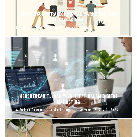
MEMBANGUN STRATEGI DIGITAL MARKETING YANG
TERINTEGRASI
Fadjar Dewanto
Marketing and Service
Aug 6, 2026
MENENTUKAN TUJUAN YANG TEPAT DALAM DIGITAL
MARKETING
Fadjar Dewanto
Marketing and Service
Aug 4, 2026