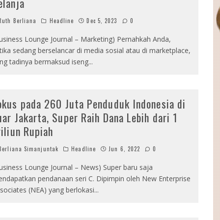
elanja
uth Berliana
Headline
Dec 5, 2023
0
usiness Lounge Journal – Marketing) Pernahkah Anda,
tika sedang berselancar di media sosial atau di marketplace,
ng tadinya bermaksud iseng
...
okus pada 260 Juta Penduduk Indonesia di
uar Jakarta, Super Raih Dana Lebih dari 1
riliun Rupiah
erliana Simanjuntak
Headline
Jun 6, 2022
0
usiness Lounge Journal – News) Super baru saja
ndapatkan pendanaan seri C. Dipimpin oleh New Enterprise
sociates (NEA) yang berlokasi
...