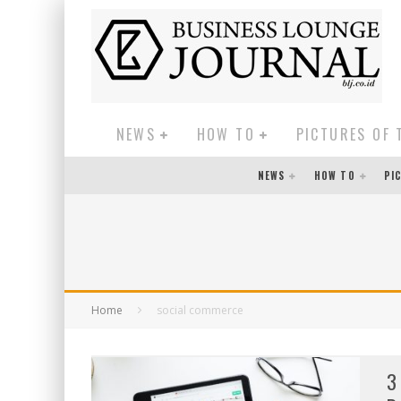
NEWS
HOW TO
PICTURES OF 
NEWS
HOW TO
PI
Home
social commerce
3