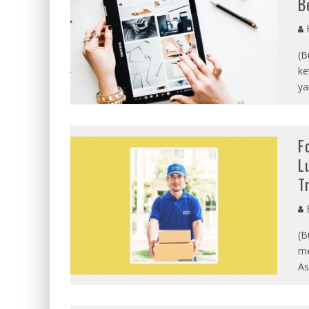
B
R
(B
ke
ya
F
L
T
B
(B
me
As