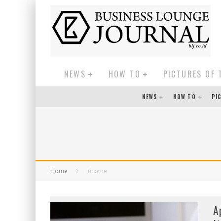
NEWS
HOW TO
PICTURES OF 
NEWS
HOW TO
PI
Home
income
A