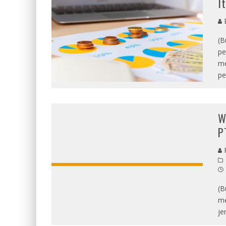
I
E
(B
pe
me
pe
W
P
R
(B
me
je