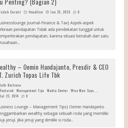
tu Penting? (Bagian 2)
ndah Caratri
Headline
Jan 25, 2025
0
usinesslounge Journal-Finance & Tax) Aspek-aspek
rkiraan pendapatan Tidak ada pendekatan tunggal untuk
mperkirakan pendapatan, karena situasi berubah dari satu
rusahaan
...
ealthy – Oemin Handajanto, Presdir & CEO
T. Zurich Topas Life Tbk
uth Berliana
Featured
Management Tips
Media Center
Wise Man Says....
Jul 23, 2014
0
usiness Lounge – Management Tips) Oemin Handajanto
nggambarkan wealthy sebagai sebuah roda yang memiliki
ruji-jeruji. Jika jeruji yang dimiliki si roda
...