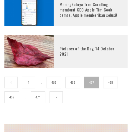
Meningkatnya Tren Scrolling
membuat CEO Apple Tim Cook
cemas, Apple memberikan solusi!
Pictures of the Day, 14 October
2021
1
…
465
466
467
468
469
…
471