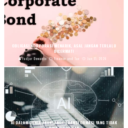
OBLIGASI KORPORASI MENARIK, ASAL JANGAN TERLALU
DICERMATI
Fadjar Dewanto
Finance and Tax
Jun 11, 2026
AI DALAM DUNIA AKUNTANSI: TRANSFORMASI YANG TIDAK
BISA DIABAIKAN