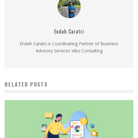
Endah Caratri
Endah Caratri is Coordinating Partner of Business
Advisory Services Vibiz Consulting
RELATED POSTS