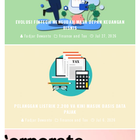
EVOLUSI FINTECH MENGUBAH MASA DEPAN KEUANGAN
BISNIS
Fadjar Dewanto
Finance and Tax
Jul 27, 2026
PELANGGAN LISTRIK 2.200 VA KINI MASUK BASIS DATA
PAJAK
Fadjar Dewanto
Finance and Tax
Jul 6, 2026