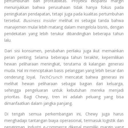
pertumbuhan dan profitabilitas. Proyeksi ekspansi margin
menunjukkan bahwa perusahaan tidak hanya fokus pada
peningkatan pendapatan, tetapi juga pada kualitas pertumbuhan
tersebut.
Business Insider
melihat ini sebagai tanda bahwa
manajemen mulai lebih matang dalam mengelola bisnis, dengan
pendekatan yang lebih terukur dibandingkan beberapa tahun
lalu.
Dari sisi konsumen, perubahan perilaku juga ikut memainkan
peran penting. Selama beberapa tahun terakhir, kepemilikan
hewan peliharaan meningkat, terutama di kalangan generasi
muda. Hal ini menciptakan basis pelanggan yang lebih besar dan
cenderung loyal.
TechCrunch
mencatat bahwa generasi ini
melihat hewan peliharaan sebagai bagian dari keluarga,
sehingga pengeluaran untuk kebutuhan mereka menjadi
prioritas. Bagi Chewy, tren ini adalah peluang yang bisa
dimanfaatkan dalam jangka panjang.
Di tengah semua perkembangan ini, Chewy juga harus
menghadapi tantangan biaya operasional, termasuk logistik dan
pengiriman. Industri e-commerce dikenal memiliki margin yang