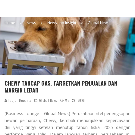
Home
News
News and Insight
Global News
CHEWY TANCAP GAS, TARGETKAN PENJUALAN DAN
MARGIN LEBAR
Fadjar Dewanto
Global News
Mar 27, 2026
(Business Lounge – Global News) Perusahaan ritel perlengkapan
hewan peliharaan, Chewy, kembali menunjukkan kepercayaan
diri yang tinggi setelah menutup tahun fiskal 2025 dengan
performa yang solid. Dalam laporan terbaru, perusahaan ini