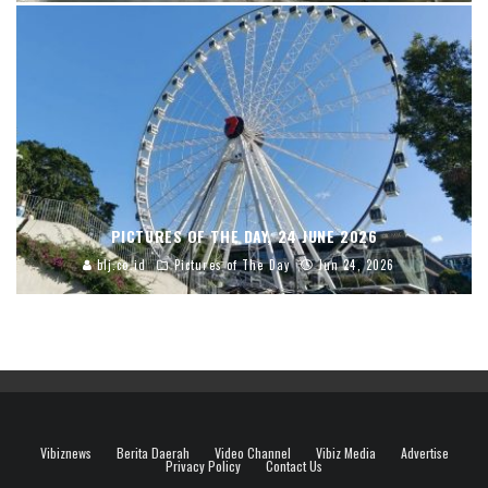
PICTURES OF THE DAY, 24 JUNE 2026
blj.co.id
Pictures of The Day
Jun 24, 2026
Vibiznews
Berita Daerah
Video Channel
Vibiz Media
Advertise
Privacy Policy
Contact Us