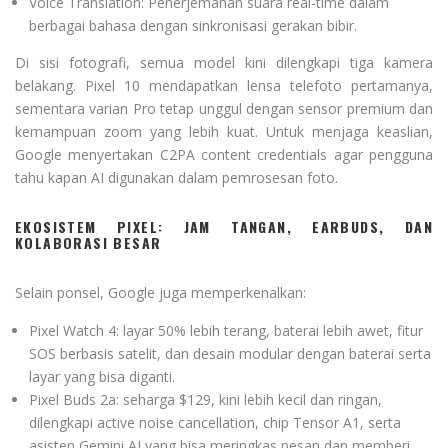
Voice Translation: Penerjemahan suara real-time dalam
berbagai bahasa dengan sinkronisasi gerakan bibir.
Di sisi fotografi, semua model kini dilengkapi tiga kamera
belakang. Pixel 10 mendapatkan lensa telefoto pertamanya,
sementara varian Pro tetap unggul dengan sensor premium dan
kemampuan zoom yang lebih kuat. Untuk menjaga keaslian,
Google menyertakan C2PA content credentials agar pengguna
tahu kapan AI digunakan dalam pemrosesan foto.
EKOSISTEM PIXEL: JAM TANGAN, EARBUDS, DAN
KOLABORASI BESAR
Selain ponsel, Google juga memperkenalkan:
Pixel Watch 4: layar 50% lebih terang, baterai lebih awet, fitur
SOS berbasis satelit, dan desain modular dengan baterai serta
layar yang bisa diganti.
Pixel Buds 2a: seharga $129, kini lebih kecil dan ringan,
dilengkapi active noise cancellation, chip Tensor A1, serta
asisten Gemini AI yang bisa meringkas pesan dan memberi