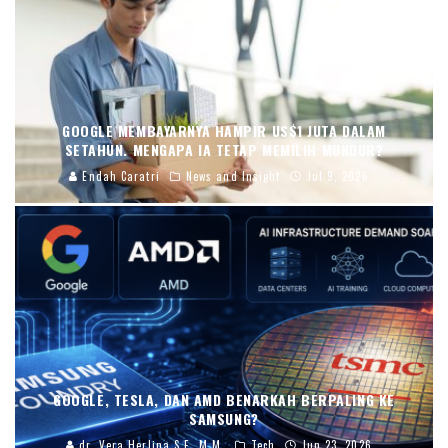
GOOGLE MEMBAYARNYA HAMPIR US$1 JUTA DALAM
SETAHUN. MENGAPA IA TETAP MEMILIH MUNDUR?
Endah Caratri
News and Insight
Jul 9, 2026
GOOGLE, TESLA, DAN AMD BENARKAH BERPALING KE
SAMSUNG?
dr. Vera Herlina,S.E.,M.M.
Tech
Jun 23, 2026