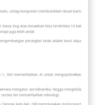
tomatis, setiap komponen membutuhkan ribuan baris
biasa: bug atau kesalahan bisa terdeteksi 10 kali
tapi juga lebih andal.
m pengembangan perangkat lunak adalah kunci daya
ula 1, GM memanfaatkan AI untuk mengoptimalkan
agaimana mengatur aerodinamika, hingga mengelola
a cerdas tim memanfaatkan teknologi.
men. Dengan kata lain, GM menggunakan motorsport