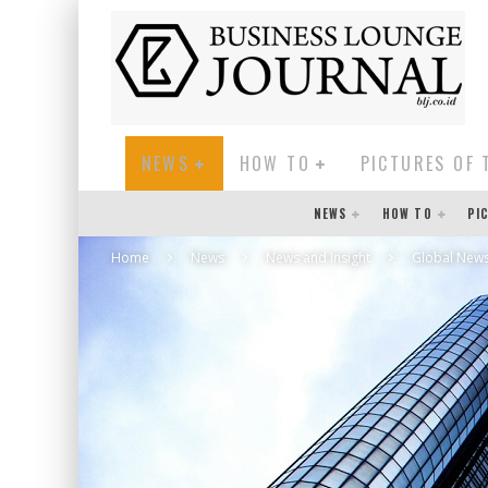
NEWS
HOW TO
PICTURES OF 
NEWS
HOW TO
PI
Home
News
News and Insight
Global New