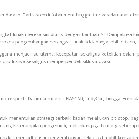
k kendaraan. Dari sistem infotainment hingga fitur keselamatan o
t lunak mereka kini ditulis dengan bantuan AI. Dampaknya luar 
 proses pengembangan perangkat lunak tidak hanya lebih efisien, te
gguna menjadi isu utama, kecepatan sekaligus ketelitian dala
s produknya sekaligus memperpendek siklus inovasi.
ena motorsport. Dalam kompetisi NASCAR, IndyCar, hingga Form
 untuk menentukan strategi terbaik: kapan melakukan pit stop, b
tentang keterampilan pengemudi, melainkan juga tentang seberap
p seringkali menjadi dasar pengembangan teknologi mobil konsu