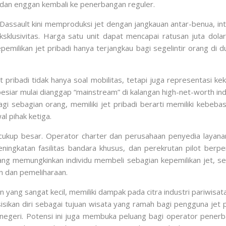
dan enggan kembali ke penerbangan reguler.
Dassault kini memproduksi jet dengan jangkauan antar-benua, int
sklusivitas. Harga satu unit dapat mencapai ratusan juta dola
emilikan jet pribadi hanya terjangkau bagi segelintir orang di
t pribadi tidak hanya soal mobilitas, tetapi juga representasi ke
iar mulai dianggap “mainstream” di kalangan high-net-worth indiv
agi sebagian orang, memiliki jet pribadi berarti memiliki keb
l pihak ketiga.
 cukup besar. Operator charter dan perusahaan penyedia layan
ingkatan fasilitas bandara khusus, dan perekrutan pilot ber
ang memungkinkan individu membeli sebagian kepemilikan jet, 
n dan pemeliharaan.
n yang sangat kecil, memiliki dampak pada citra industri pariwisa
isikan diri sebagai tujuan wisata yang ramah bagi pengguna jet 
r negeri. Potensi ini juga membuka peluang bagi operator pen