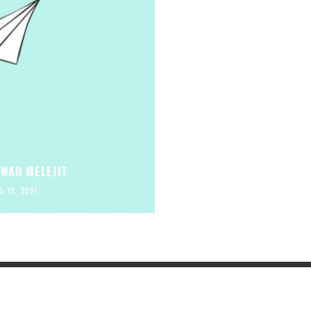
EWAH MELEJIT
b 10, 2021
Vibiznews
Berita Daerah
Video Ch