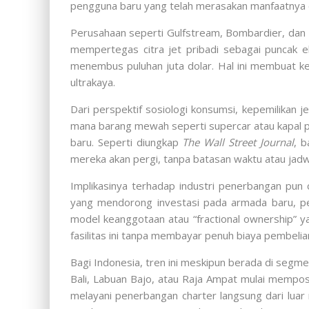
pengguna baru yang telah merasakan manfaatnya 
Perusahaan seperti Gulfstream, Bombardier, dan 
mempertegas citra jet pribadi sebagai puncak ek
menembus puluhan juta dolar. Hal ini membuat kep
ultrakaya.
Dari perspektif sosiologi konsumsi, kepemilikan je
mana barang mewah seperti supercar atau kapal pes
baru. Seperti diungkap
The Wall Street Journal
, b
mereka akan pergi, tanpa batasan waktu atau jadwa
Implikasinya terhadap industri penerbangan pun
yang mendorong investasi pada armada baru, pen
model keanggotaan atau “fractional ownership” y
fasilitas ini tanpa membayar penuh biaya pembelia
Bagi Indonesia, tren ini meskipun berada di segme
Bali, Labuan Bajo, atau Raja Ampat mulai mempos
melayani penerbangan charter langsung dari lua