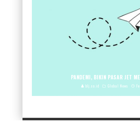
PANDEMI, BIKIN PASAR JET M
blj.co.id
Global News
Fe