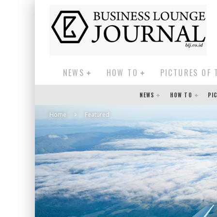
NEWS
HOW TO
PICTURES OF 
NEWS
HOW TO
PI
Home
Featured