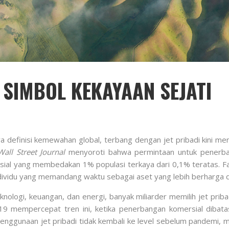
 SIMBOL KEKAYAAN SEJATI
 definisi kemewahan global, terbang dengan jet pribadi kini me
all Street Journal
menyoroti bahwa permintaan untuk penerban
osial yang membedakan 1% populasi terkaya dari 0,1% teratas. Fak
ndividu yang memandang waktu sebagai aset yang lebih berharga 
nologi, keuangan, dan energi, banyak miliarder memilih jet priba
9 mempercepat tren ini, ketika penerbangan komersial dibatas
penggunaan jet pribadi tidak kembali ke level sebelum pandemi, m